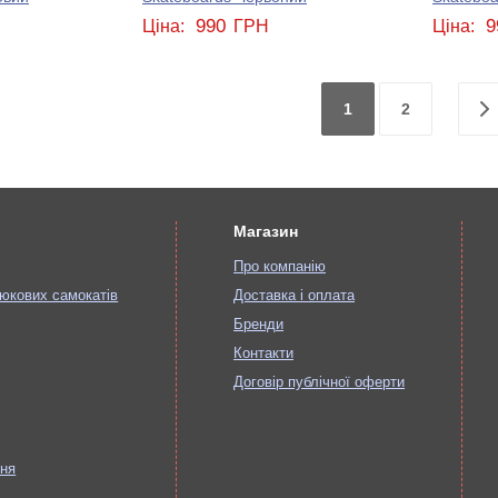
990
9
Ціна:
ГРН
Ціна:
1
2
Магазин
Про компанію
юкових самокатів
Доставка і оплата
Бренди
Контакти
Договір публічної оферти
ння