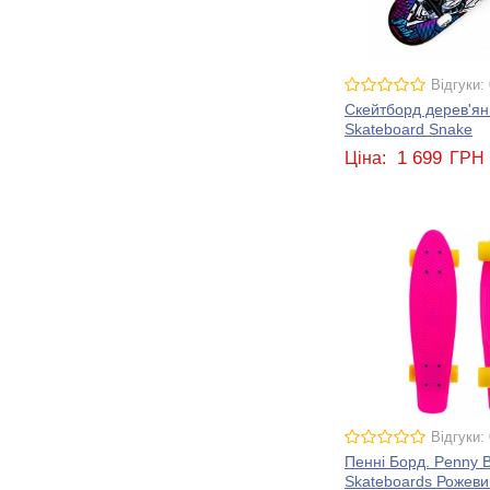
Відгуки: 
Скейтборд дерев'яни
Skateboard Snake
1 699
Ціна:
ГРН
Відгуки: 
Пенні Борд. Penny B
Skateboards Рожеви