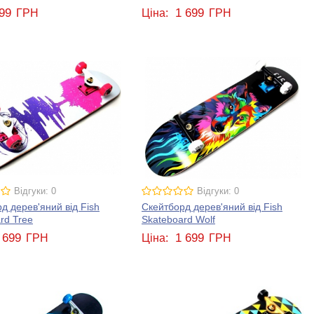
99
1 699
ГРН
Ціна:
ГРН
Відгуки: 0
Відгуки: 0
д дерев'яний від Fish
Скейтборд дерев'яний від Fish
rd Tree
Skateboard Wolf
 699
1 699
ГРН
Ціна:
ГРН