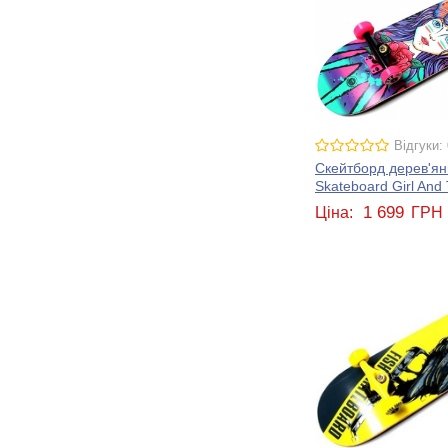
Відгуки: 
Скейтборд дерев'яни
Skateboard Girl And 
1 699
Ціна:
ГРН