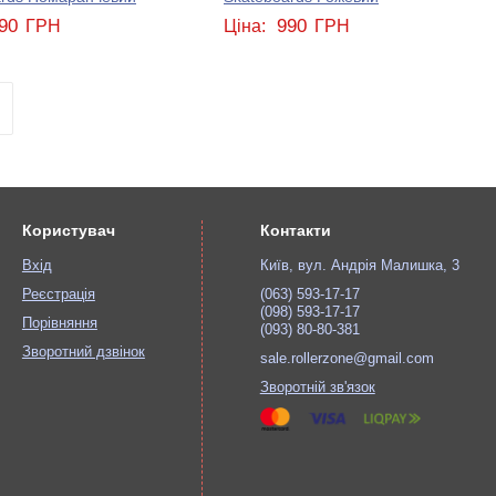
90
990
ГРН
Ціна:
ГРН
Користувач
Контакти
Вхід
Київ, вул. Андрія Малишка, 3
Реєстрація
(063) 593-17-17
(098) 593-17-17
Порівняння
(093) 80-80-381
Зворотний дзвінок
sale.rollerzone@gmail.com
Зворотній зв'язок