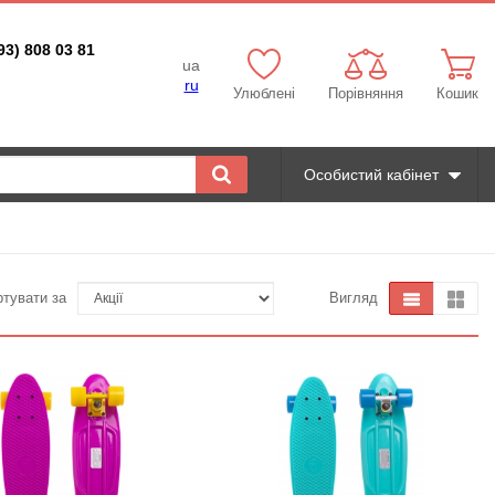
93) 808 03 81
ua
ru
Улюблені
Порівняння
Кошик
Особистий кабінет
ртувати за
Вигляд