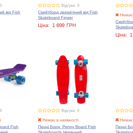
0
Відгуки: 0
й від Fish
Скейтборд дерев'яний від Fish
Немає 
Skateboard Finger
Скейтбор
1 699
Ціна:
ГРН
Skateboa
1
Ціна:
0
Відгуки: 0
і
Немає в наявності
Немає 
oard Fish
Пенні Борд. Penny Board Fish
Пенні Бо
овий
Skateboards Червоний
Skatebo