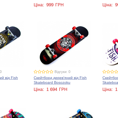
999
9
Ціна:
ГРН
Ціна:
0
Відгуки: 0
й від Fish
Скейтборд дерев'яний від Fish
Скейтбор
Skateboard Bosozoku
Skateboa
1 694
1
Ціна:
ГРН
Ціна: