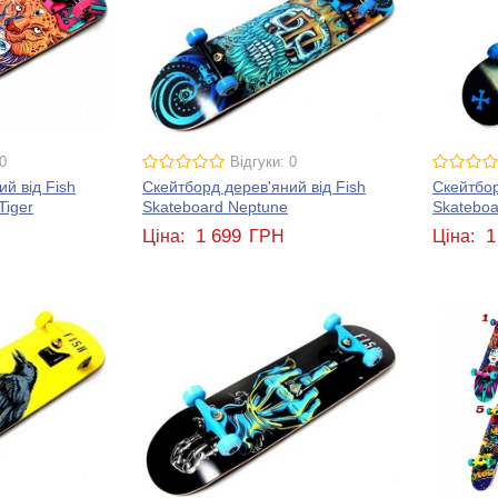
0
Відгуки: 0
й від Fish
Скейтборд дерев'яний від Fish
Скейтбор
Tiger
Skateboard Neptune
Skateboa
1 699
1
Ціна:
ГРН
Ціна: