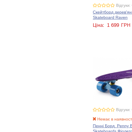
Відгуки: 
Скейтборд дерев'яни
Skateboard Raven
1 699
Ціна:
ГРН
Відгуки: 
Немає в наявност
Пенні Борд. Penny B
Skateboards Фіолет