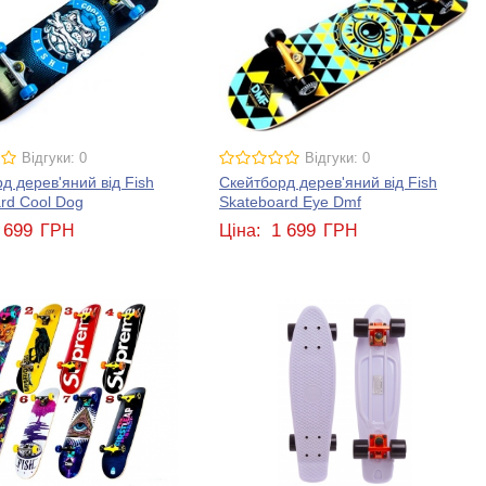
Відгуки: 0
Відгуки: 0
д дерев'яний від Fish
Скейтборд дерев'яний від Fish
rd Cool Dog
Skateboard Eye Dmf
 699
1 699
ГРН
Ціна:
ГРН