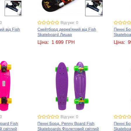
0
Відгуки: 0
й від Fish
Скейтборд дерев'яний від Fish
Пенні Бо
Skateboard Лицар
Skateboa
1 699
9
Ціна:
ГРН
Ціна:
0
Відгуки: 0
oard Fish
Пенні Борд. Penny Board Fish
Пенні Бо
й світлий
Skateboards Фіолетовий світлий
Skateboa