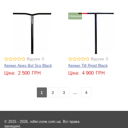
Новинка
Відгуки: 0
Відгуки: 0
Кермо Apex Bol Scs Black
Кермо Tilt Rigid Black
2 500
4 900
Ціна:
ГРН
Ціна:
ГРН
1
2
3
...
4
© 2015 - 2026, roller-zone.com.ua. Всі права
захищені.