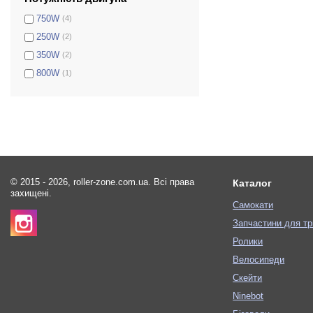
750W
(4)
250W
(2)
350W
(2)
800W
(1)
© 2015 - 2026, roller-zone.com.ua. Всі права
Каталог
захищені.
Самокати
Запчастини для тр
Ролики
Велосипеди
Скейти
Ninebot