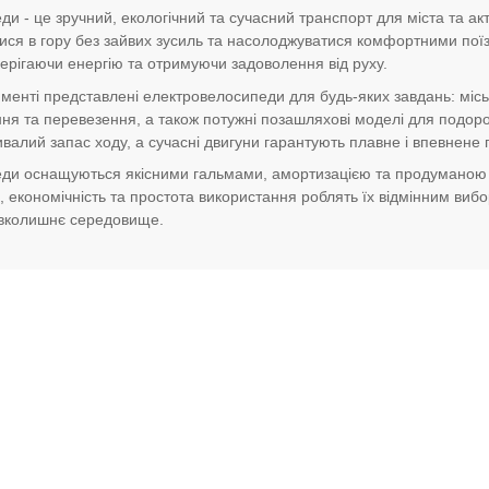
и - це зручний, екологічний та сучасний транспорт для міста та ак
атися в гору без зайвих зусиль та насолоджуватися комфортними по
берігаючи енергію та отримуючи задоволення від руху.
енті представлені електровелосипеди для будь-яких завдань: міськ
ння та перевезення, а також потужні позашляхові моделі для подоро
валий запас ходу, а сучасні двигуни гарантують плавне і впевнене
ди оснащуються якісними гальмами, амортизацією та продуманою 
 економічність та простота використання роблять їх відмінним вибо
вколишнє середовище.