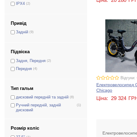
20 280
Ціна:
ГР
IPX4
(2)
Привід
Задній
(9)
Підвіска
Задня, Передня
(2)
Передня
(4)
Відгуки: 
Електровелосипед C
Тип гальм
Chicago
дисковий передній та задній
(8)
29 324
Ціна:
ГР
Ручний передній, задній
(1)
дисковий
Розмір коліс
Електровелосип
(1)