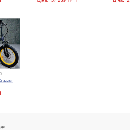
37 239
2
Н
Ціна:
ГРН
Ціна:
0
ruzzer
Н
еди