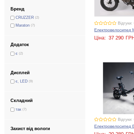
Бренд
CRUZZER
(2)
Відгуки: 
Maraton
(7)
Електровелосипед Ma
37 290
Ціна:
ГР
Додаток
є
(2)
Дисплей
є, LED
(9)
Складний
так
(7)
Відгуки: 
Електровелосипед 
Захист від вологи