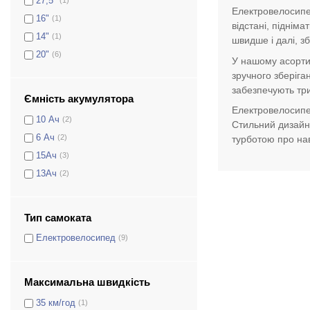
27,5″
Електровелосипед
16"
(1)
відстані, піднім
14"
(1)
швидше і далі, з
20"
(6)
У нашому асортим
зручного зберіга
забезпечують три
Ємність акумулятора
Електровелосипе
10 Ач
(2)
Стильний дизайн,
6 Ач
(2)
турботою про на
15Ач
(3)
13Aч
(2)
Тип самоката
Електровелосипед
(9)
Максимальна швидкість
35 км/год
(1)