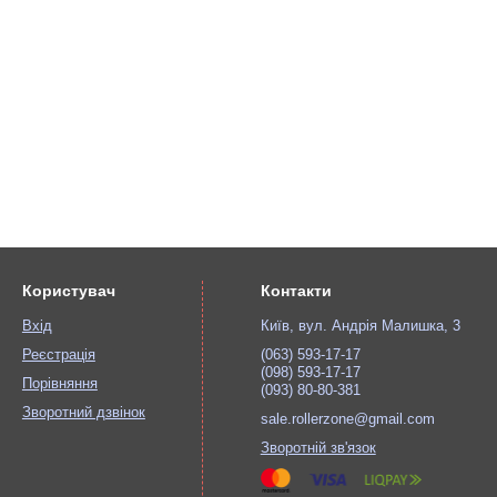
Користувач
Контакти
Вхід
Київ, вул. Андрія Малишка, 3
Реєстрація
(063) 593-17-17
(098) 593-17-17
Порівняння
(093) 80-80-381
Зворотний дзвінок
sale.rollerzone@gmail.com
Зворотній зв'язок