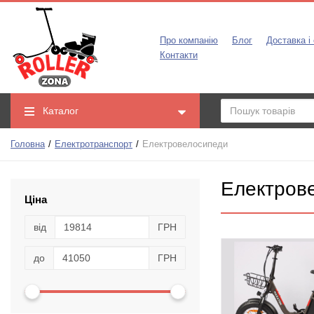
Про компанію
Блог
Доставка і
Контакти
Каталог
Головна
Електротранспорт
Електровелосипеди
Електров
Ціна
від
ГРН
до
ГРН