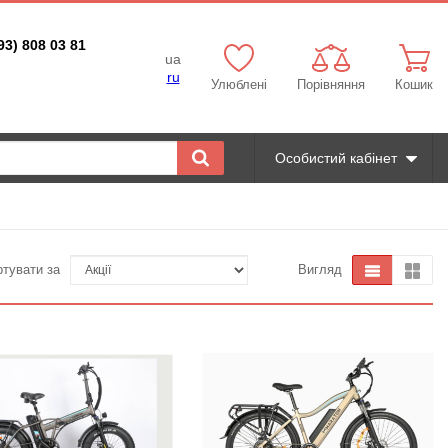
93) 808 03 81
ua
ru
Улюблені
Порівняння
Кошик
Особистий кабінет
ртувати за
Вигляд