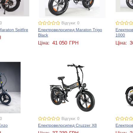
0
Відгуки: 0
raton Spitfire
Електровелосипед Maraton Trigo
Електро
Black
1000
Н
41 050
3
Ціна:
ГРН
Ціна:
0
Відгуки: 0
Enzo
Електровелосипед Cruzzer X8
Електров