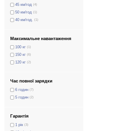
45 км/год
(4)
50 км/год
(1)
40 км/год.
(1)
Максимальне навантаження
100 кг
(1)
150 кг
(6)
120 кг
(2)
Час повної зарядки
6 годин
(7)
5 годин
(2)
Гарантія
1 рік
(3)