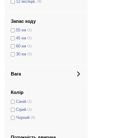
12 місяців.
(6)
Запас ходу
55 км
(1)
45 км
(1)
60 км
(1)
30 км
(2)
Вага
Колір
Синій
(1)
Сірий
(1)
Чорний
(5)
Потужність двигуна