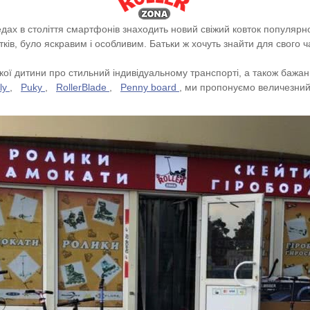
едах в століття смартфонів знаходить новий свіжий ковток популяр
тків, було яскравим і особливим. Батьки ж хочуть знайти для свого 
ої дитини про стильний індивідуальному транспорті, а також бажан
lly
,
Puky
,
RollerBlade
,
Penny board
, ми пропонуємо величезний 