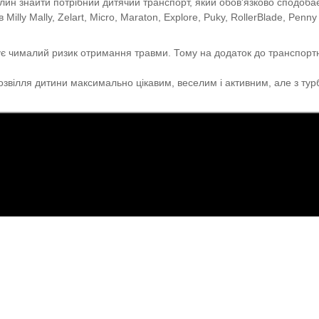
ин знайти потрібний дитячий транспорт, який обов'язково сподобаєтьс
ly Mally, Zelart, Micro, Maraton, Explore, Puky, RollerBlade, Penny 
снує чималий ризик отримання травми. Тому на додаток до транспор
дозвілля дитини максимально цікавим, веселим і активним, але з т