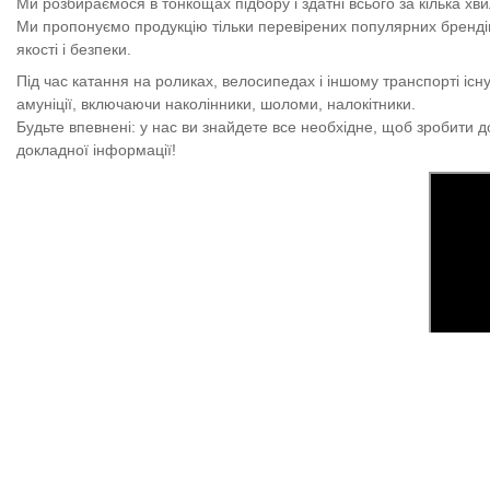
Ми розбираємося в тонкощах підбору і здатні всього за кілька хвил
Ми пропонуємо продукцію тільки перевірених популярних брендів Mil
якості і безпеки.
Під час катання на роликах, велосипедах і іншому транспорті і
амуніції, включаючи наколінники, шоломи, налокітники.
Будьте впевнені: у нас ви знайдете все необхідне, щоб зробити 
докладної інформації!