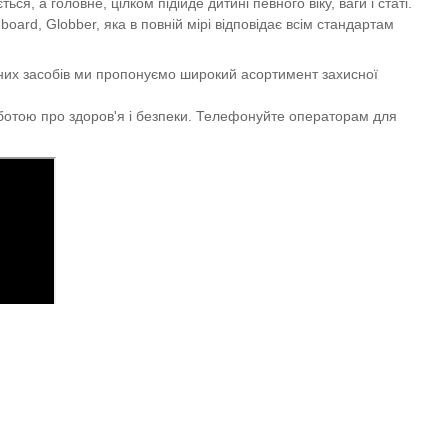
я, а головне, цілком підійде дитині певного віку, ваги і статі.
board, Globber, яка в повній мірі відповідає всім стандартам
тних засобів ми пропонуємо широкий асортимент захисної
урботою про здоров'я і безпеки. Телефонуйте операторам для