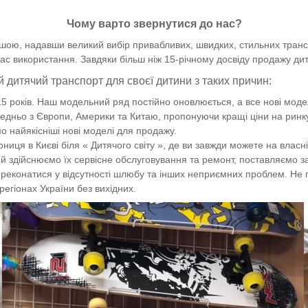
Чому варто звернутися до нас?
ю, надавши великий вибір привабливих, швидких, стильних транспо
 час використання. Завдяки більш ніж 15-річному досвіду продажу ди
й дитячий транспорт для своєї дитини з таких причин:
 років. Наш модельний ряд постійно оновлюється, а все нові моделі
едньо з Європи, Америки та Китаю, пропонуючи кращі ціни на ринк
о найякісніші нові моделі для продажу.
иця в Києві біля « Дитячого світу », де ви завжди можете на власні
 й здійснюємо їх сервісне обслуговування та ремонт, поставляємо з
реконатися у відсутності шлюбу та інших неприємних проблем. Не п
регіонах України без вихідних.