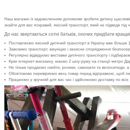
Наш магазин із задоволенням допоможе зробити дитину щасливішо
знайти для вас яскравий, якісний транспорт, який не підведе під
До нас звертаються сотні батьків, охочих придбати кращи
Поставляємо якісний дитячий транспорт в Україну вже більше 15
Завозимо транспорт, амуніцію і захисне спорядження безпосер
Регулярно відвідуємо виставки дитячого транспорту і підбираєм
Крім інтернет-магазину, маємо 2 шоу-руму на станції метро Дарн
Не тільки продаємо скейти, ролики, самокати та велосипеди, а
Обов'язково перевіряємо весь товар перед відправкою, щоб пе
Працюємо у зручний для вас час і здійснюємо доставку по всіх 