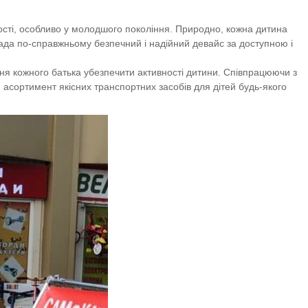
ності, особливо у молодшого покоління. Природно, кожна дитина
чада по-справжньому безпечний і надійний девайс за доступною і
ня кожного батька убезпечити активності дитини. Співпрацюючи з
асортимент якісних транспортних засобів для дітей будь-якого