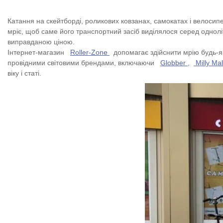
Катання на скейтборді, роликових ковзанах, самокатах і велосип
мріє, щоб саме його транспортний засіб виділялося серед однолі
виправданою ціною.
Інтернет-магазин
Roller-Zone
допомагає здійснити мрію будь-як
провідними світовими брендами, включаючи
Globber
,
Milly Ma
віку і статі.