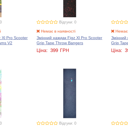
0
Відгуки: 0
і
Немає в наявності
Немає 
 Xl Pro Scooter
Змінний наждак Figz Xl Pro Scooter
Змінний 
iams V2
Grip Tape Throw Bangers
Grip Ta
399
3
Ціна:
ГРН
Ціна:
0
Відгуки: 0