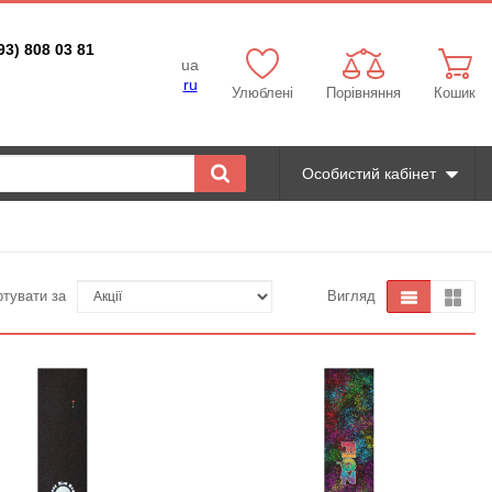
93) 808 03 81
ua
ru
Улюблені
Порівняння
Кошик
Особистий кабінет
ртувати за
Вигляд