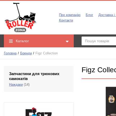
Про компанію
Блог
Доставка і
Контакти
Каталог
Головна
Бренди
Figz Collection
Figz Colle
Запчастини для трюкових
самокатів
Наждаки
(14)