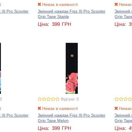
і
Немає в наявності
Немає 
 Xl Pro Scooter
Змінний наждак Figz Xl Pro Scooter
Змінний 
Grip Tape Staple
Grip Tap
399
3
Ціна:
ГРН
Ціна:
0
Відгуки: 0
і
Немає в наявності
Немає 
 Xl Pro Scooter
Змінний наждак Figz Xl Pro Scooter
Змінний 
Grip Tape Melon
Grip Tape
399
4
Ціна:
ГРН
Ціна: