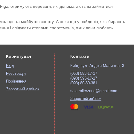
а Figz, отримують переваги, які допомагають їм займатися
.
 молодь та майбутнє спорту. А поки що у райдерів, які збирають
ення і слідувати стопами спортсменів, яких вони люблять.
Користувач
Контакти
Вхід
Київ, вул. Андрія Малишка, 3
Реєстрація
(063) 593-17-17
(098) 593-17-17
Порівняння
(093) 80-80-381
Зворотний дзвінок
sale.rollerzone@gmail.com
Зворотній зв'язок