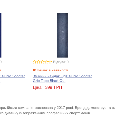
0
Відгуки: 0
і
Немає в наявності
 Xl Pro Scooter
Змінний наждак Figz Xl Pro Scooter
m
Grip Tape Black Out
399
Ціна:
ГРН
встралійська компанія, заснована у 2017 році. Бренд демонструє та в
ого дизайну із зображенням професійних спортсменів.