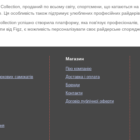
 Collection, проданий по всьому світу, спортсмени, що катаються н
 Ця особливість також підтримує улюблених професійних райдерів
ollection успішно створила платформу, яка пов'язує професіоналів,
пи від Figz, є можливість персоналізувати своє райдерське спорядж
Магазин
Про компанію
юкових самокатів
Доставка і оплата
Бренди
Контакти
Договір публічної оферти
ння