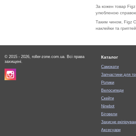
За кожен товар Figz
улюбленою справою.
Таким чином, Figz C
наклейки та гриптей
© 2015 - 2026, roller-zone.com.ua. Всі права
Каталог
захищені.
Самокати
Запчастини для тр
Ролики
Велосипеди
Скейти
Ninebot
Біговели
Захисне екіпірува
Аксесуари