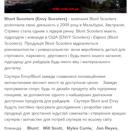
Blunt Scooters (Envy Scooters)
- компанія Blunt Scooters
розпочала свою діяльність у 2009 році в Мельбурні, Австралія,
Стрімко стала одним з лідерів ринку. Blunt Scooters мають
підрозділи і команди в США (ENVY Scooters) і Європі (Blunt
Scooters). Продукція Blunt Scooters відрізняється
різноманітністю і універсальністю: вони виробляють деталі для
стрітового, паркового, дёртового і будь-якого іншого катання,
підходящі для райдерів будь-якого віку і матеріального
достатку.
Скутери Envy/Blunt завжди славилися інноваційними
запчастинами високої якості за доступною ціною. Завжди
просуваючи спорт, будь то дизайн продукту або підтримка
гонщиків, за допомогою одного з найширших діапазонів
доступних продуктів для райдерів.
Скутери Blunt and Envy
будуть постійно просувати дослідження і розробки своєї
продукції для зростання індустрії самокатів і створення кращих
скутерів і запчастин для потреб скутерів по всьому світу.
Команда
Blunt: Will Scott, Myles Currie, Jon Reyes,