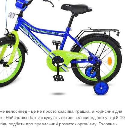
же велосипед - це не просто красива іграшка, а корисний для
ів.
Найчастіше батьки купують дитині велосипед вже у віці 8-10
егідь подбати про правильний розвиток організму.
Головне -