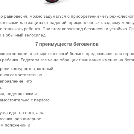
ство равновесия, можно задуматься о приобретении четырехколесно
олесами для защиты от падений, прикрепленных к заднему колесу
 отвлекать ребенка. При этом велосипед безопасен и устойчив. Г
о в обычный велосипед.
7 преимуществ беговелов
цию коляски, а четырехколесный больше предназначен для взросл
зни ребенка. Родители все чаще обращают внимание именно на бе
реди конкурентов, который
бенок самостоятельно
направление, что
.
ия, подстраховки и
самостоятельно с первого
ка идет на ноги, а на
осанка, равномерное
ем положении и