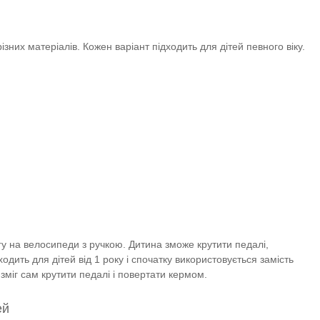
різних матеріалів.
Кожен варіант підходить для дітей певного віку.
гу на велосипеди з ручкою.
Дитина зможе крутити педалі,
одить для дітей від 1 року і спочатку використовується замість
зміг сам крутити педалі і повертати кермом.
ей