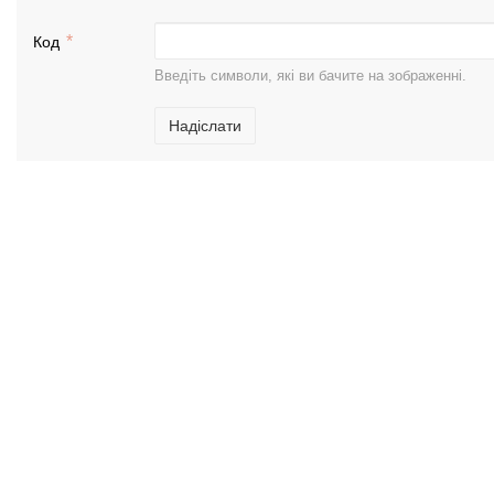
Код
Введіть символи, які ви бачите на зображенні.
Надіслати
© 2015 - 2026, roller-zone.com.ua. Всі права
Каталог
захищені.
Самокати
Запчастини для тр
Ролики
Велосипеди
Скейти
Ninebot
Біговели
Захисне екіпірува