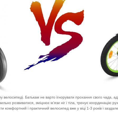
му велосипеді.
Батькам не варто ігнорувати прохання свого чада, ад
льно розвиватися, зміцнює м'язи ніг і тіла, тренує координацію рух
и комфортний і практичний велосипед вже у віці 1-3 років і заздал