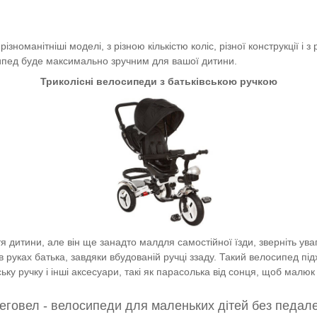
номанітніші моделі, з різною кількістю коліс, різної конструкції і з 
ипед буде максимально зручним для вашої дитини.
Триколісні велосипеди з батьківською ручкою
 дитини, але він ще занадто малдля самостійної їзди, зверніть ува
 руках батька, завдяки вбудованій ручці ззаду.
Такий велосипед підх
у ручку і інші аксесуари, такі як парасолька від сонця, щоб малюк 
еговел - велосипеди для маленьких дітей без педал