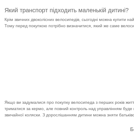
Який транспорт підходить маленькій дитині?
Крім звичних двоколісних велосипедів, сьогодні можна купити найріз
Тому перед покупкою потрібно визначитися, який же саме велос
Якщо ви задумалися про покупку велосипеда з перших років життя
триматися за кермо, але повний контроль над управлінням буде в
звичайної коляски.
З дорослішанням дитини можна зняти батьківськ
Б