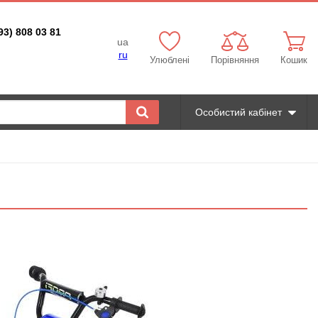
93) 808 03 81
ua
ru
Улюблені
Порівняння
Кошик
Особистий кабінет