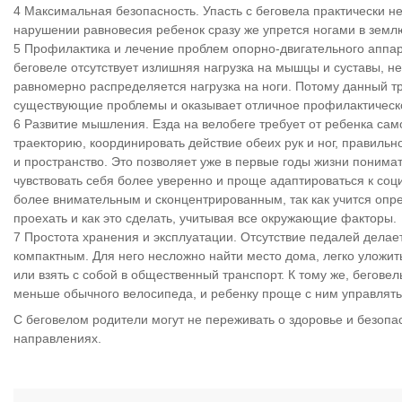
Максимальная безопасность. Упасть с беговела практически не
нарушении равновесия ребенок сразу же упрется ногами в земл
Профилактика и лечение проблем опорно-двигательного аппар
беговеле отсутствует излишняя нагрузка на мышцы и суставы, не
равномерно распределяется нагрузка на ноги. Потому данный тр
существующие проблемы и оказывает отличное профилактическо
Развитие мышления. Езда на велобеге требует от ребенка сам
траекторию, координировать действие обеих рук и ног, правильн
и пространство. Это позволяет уже в первые годы жизни поним
чувствовать себя более уверенно и проще адаптироваться к соц
более внимательным и сконцентрированным, так как учится опре
проехать и как это сделать, учитывая все окружающие факторы.
Простота хранения и эксплуатации. Отсутствие педалей делае
компактным. Для него несложно найти место дома, легко уложит
или взять с собой в общественный транспорт. К тому же, беговел
меньше обычного велосипеда, и ребенку проще с ним управлять
С беговелом родители могут не переживать о здоровье и безопасн
направлениях.