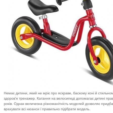
Немає дитини, який не мріє про яскраве, баскому коні й стильно
здоров'я тренажер.
Катання на велосипеді допомагає дитині прави
років.
Однак величезна різноманітність моделей дозволяє придбат
врахувати всі нюанси і правильно підібрати модель.