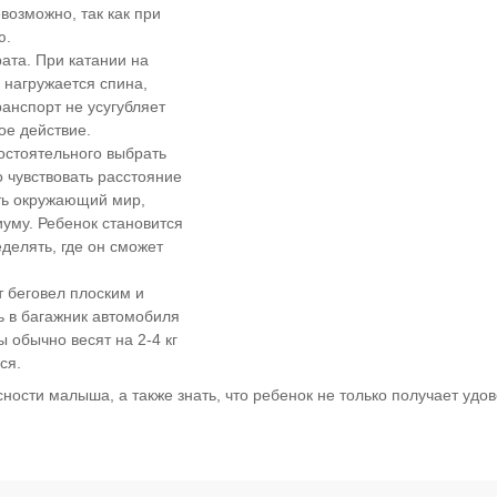
возможно, так как при
ю.
ата. При катании на
 нагружается спина,
анспорт не усугубляет
е действие.
остоятельного выбрать
о чувствовать расстояние
ать окружающий мир,
иуму. Ребенок становится
делять, где он сможет
т беговел плоским и
ь в багажник автомобиля
ы обычно весят на 2-4 кг
ся.
ости малыша, а также знать, что ребенок не только получает удово