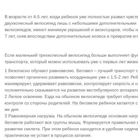
В возрасте от 4-5 лет, когда ребенок уже полностью развил чув
двухколесный велосипед лишь с небольшими дополнительными к
велосипедов, имеют минимум украшений и аксессуаров, чтобы не
7 лет, сняв впоследствии дополнительные колеса и превратив ег
Если маленький трехколесный велосипед больше выполняет функ
транспорта, который можно использовать уже с первых лет жи
Безопасно обучают равновесию. Беговел – лучший транспорт с
позволяет органично развивать координацию уже с 1,5-2 лет. Ре
маневрирует, удерживает равновесие, контролирует скорость и 
положительно сказывается на развитии вестибулярного аппарата
Легкое освоение. Езда на обычном велосипеде требует обучен
контроля со стороны родителей. На беговеле ребенок катается 
же дня.
Равномерная нагрузка. На обычном велосипеде основная нагруз
беговеле работают все группы мышц. Формируется правильная 
развитие скелета. При этом ребенок находится в удобном сидяч
практически не устает в процессе катания.