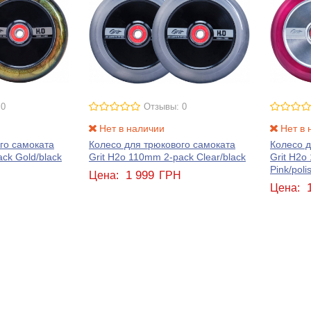
 0
Отзывы: 0
Нет в наличии
Нет в 
го самоката
Колесо для трюкового самоката
Колесо д
ck Gold/black
Grit H2o 110mm 2-pack Clear/black
Grit H2o
Pink/poli
1 999
Н
Цена:
ГРН
Цена: