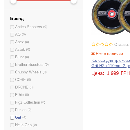
Бренд
Antics Scooters
(0)
AO
(0)
Apex
(0)
Отзывы:
Aztek
(0)
Нет в наличии
Blunt
(0)
Колесо для трюково
Brother Scooters
(0)
Grit H2o 110mm 2-pa
Chubby Wheels
(0)
1 999
Цена:
ГР
CORE
(0)
DRONE
(0)
Ethic
(0)
Figz Collection
(0)
Fuzion
(0)
Grit
(4)
Hella Grip
(0)