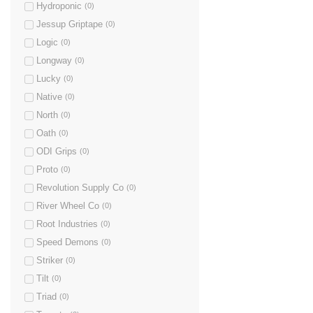
Hydroponic
(0)
Jessup Griptape
(0)
Logic
(0)
Longway
(0)
Lucky
(0)
Native
(0)
North
(0)
Oath
(0)
ODI Grips
(0)
Proto
(0)
Revolution Supply Co
(0)
River Wheel Co
(0)
Root Industries
(0)
Speed Demons
(0)
Striker
(0)
Tilt
(0)
Triad
(0)