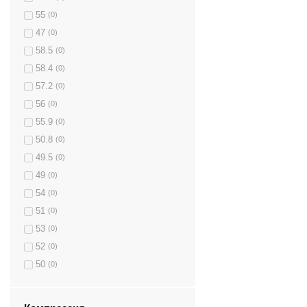
55
(0)
47
(0)
58.5
(0)
58.4
(0)
57.2
(0)
56
(0)
55.9
(0)
50.8
(0)
49.5
(0)
49
(0)
54
(0)
51
(0)
53
(0)
52
(0)
50
(0)