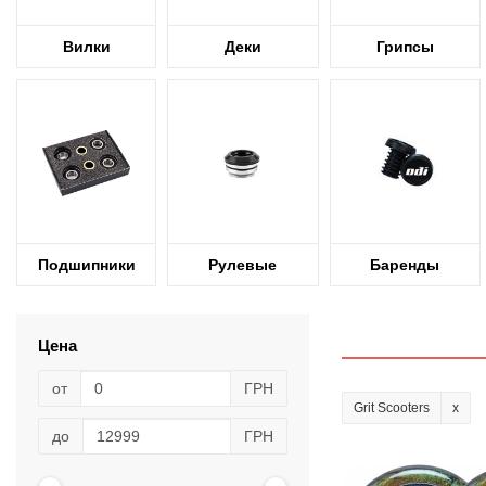
Вилки
Деки
Грипсы
Подшипники
Рулевые
Баренды
Цена
от
ГРН
Grit Scooters
до
ГРН