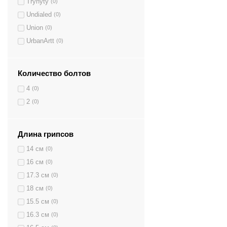
Trynyty
(0)
Undialed
(0)
Union
(0)
UrbanArtt
(0)
Количество болтов
4
(0)
2
(0)
Длина грипсов
14 см
(0)
16 см
(0)
17.3 см
(0)
18 см
(0)
15.5 см
(0)
16.3 см
(0)