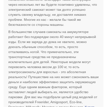
через несколько лет вы будете позитивно удивлены, что
электрический самокат может так долго успешно
служить своему владельцу, не доставляя никаких
проблем. Многие из нас - желали бы такой же
безотказности со стороны машины.
В большинстве случаев самокаты на аккумуляторе
работают без подзарядки около 40 минут непрерывной
езды. Если же заряда до дома не хватило, можно
доехать обычным способом, то есть, просто
отталкиваясь ногой. Что примечательно, эти
транспортные средства не предназначены
исключительно для детей. Некоторые модели могут
перевозить человека весом до 100 кг, то есть
электросамокаты для взрослых - это абсолютная
реальность! Путешествие на них может сэкономить ваши
деньги и наиболее эффективно защитить окружающую
среду. Еще одним важным фактором, который
заставляет людей выбирать их, является удобство
парковки. Для вас мы подобрали целый ряд моделей от
производителей Freerider, Amigosport, Eco-line,
Dominator, Millymally, Maraton и других брендов.
Купить