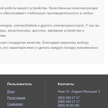
ной работы вашего устройства. Качественные комплектующие
ы и обеспечивают стабильную производительность в любых
педов, электробайков и другого электротранспорта. У нас вы
еры, амортизаторы, дисплеи, зарядные устройства и
ики.
ным стандартам качества. Благодаря широкому выбору
ь его характеристики и сделать каждую поездку максимально
Пользователь
Контакты
Вход
Киев Ул. Андрея Малышко 3
Регистрация
(063) 593-17-17
(098) 593-17-17
Сравнения
(093) 80-80-381