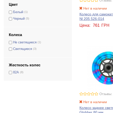
Отзывы:
Цвет
Нет в наличии
Белый
(1)
Колесо для самокат
Nl 205 526-014
Черный
(5)
761
Цена:
ГРН
Колеса
Не светящиеся
(1)
Светящиеся
(3)
Жесткость колес
82А
(8)
Отзывы:
Нет в наличии
Колесо заднее све
Globber 80 мм