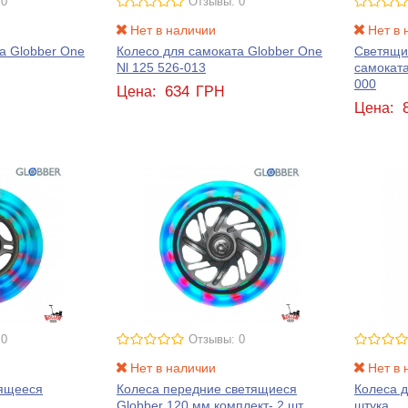
 0
Отзывы: 0
Нет в наличии
Нет в 
а Globber One
Колесо для самоката Globber One
Светящи
Nl 125 526-013
самоката
000
634
Цена:
ГРН
Цена:
 0
Отзывы: 0
Нет в наличии
Нет в 
тящееся
Колеса передние светящиеся
Колеса д
Globber 120 мм комплект- 2 шт
штука