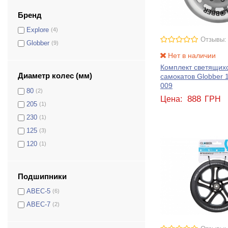
Бренд
Explore
(4)
Отзывы:
Globber
(9)
Нет в наличии
Комплект светящихс
Диаметр колес (мм)
самокатов Globber 
009
80
(2)
888
Цена:
ГРН
205
(1)
230
(1)
125
(3)
120
(1)
Подшипники
ABEC-5
(6)
ABEC-7
(2)