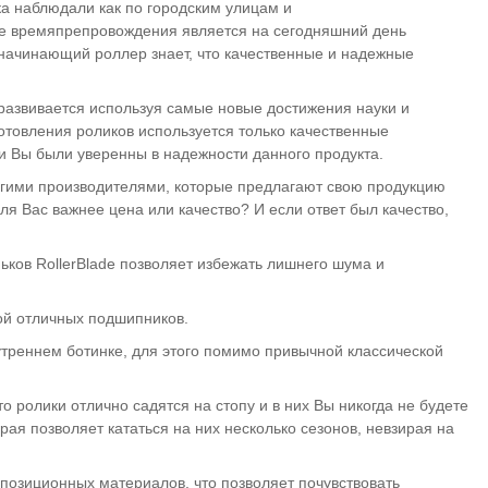
а наблюдали как по городским улицам и
ое времяпрепровождения является на сегодняшний день
 начинающий роллер знает, что качественные и надежные
о развивается используя самые новые достижения науки и
готовления роликов используется только качественные
и Вы были уверенны в надежности данного продукта.
другими производителями, которые предлагают свою продукцию
ля Вас важнее цена или качество? И если ответ был качество,
ьков RollerBlade позволяет избежать лишнего шума и
ой отличных подшипников.
утреннем ботинке, для этого помимо привычной классической
то ролики отлично садятся на стопу и в них Вы никогда не будете
ая позволяет кататься на них несколько сезонов, невзирая на
мпозиционных материалов, что позволяет почувствовать