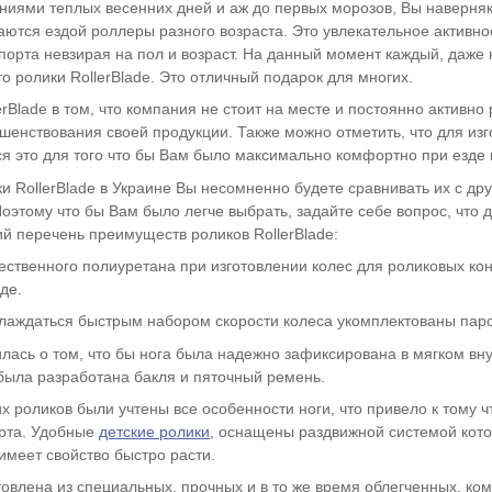
иями теплых весенних дней и аж до первых морозов, Вы наверняк
ются ездой роллеры разного возраста. Это увлекательное активн
орта невзирая на пол и возраст. На данный момент каждый, даже
то ролики RollerBlade. Это отличный подарок для многих.
rBlade в том, что компания не стоит на месте и постоянно активн
ршенствования своей продукции. Также можно отметить, что для из
я это для того что бы Вам было максимально комфортно при езде 
ки RollerBlade в Украине Вы несомненно будете сравнивать их с 
оэтому что бы Вам было легче выбрать, задайте себе вопрос, что д
ий перечень преимуществ роликов RollerBlade:
ественного полиуретана при изготовлении колес для роликовых кон
де.
слаждаться быстрым набором скорости колеса укомплектованы пар
лась о том, что бы нога была надежно зафиксирована в мягком вн
была разработана бакля и пяточный ремень.
х роликов были учтены все особенности ноги, что привело к тому ч
рта. Удобные
детские ролики
, оснащены раздвижной системой котор
 имеет свойство быстро расти.
товлена из специальных, прочных и в то же время облегченных, ко