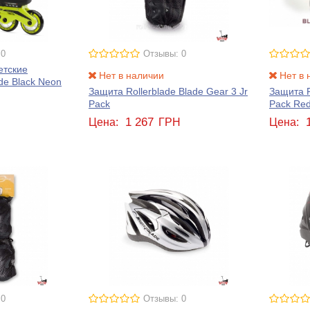
 0
Отзывы: 0
етские
Нет в наличии
Нет в 
ade Black Neon
Защита Rollerblade Blade Gear 3 Jr
Защита R
Pack
Pack Re
Н
1 267
Цена:
ГРН
Цена:
 0
Отзывы: 0