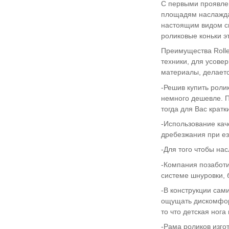
С первыми проявлен
площадям наслажда
настоящим видом сп
роликовые коньки э
Преимущества Rolle
техники, для усове
материалы, делаетс
-Решив купить роли
немного дешевле. П
тогда для Вас кратк
-Использование кач
дребезжания при ез
-Для того чтобы на
-Компания позаботи
системе шнуровки, 
-В конструкции сами
ощущать дискомфо
то что детская нога
-Рама роликов изго