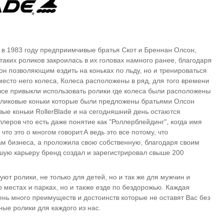
, в 1983 году предприимчивые братья Скот и
Бреннан
Олсон
,
 таких роликов
закроилась
в их головах намного ранее, благодаря
он позволяющим ездить на коньках по льду, но и тренироваться
место
него колеса, Колеса расположены в ряд, для того времени
се привыкли использовать ролики где колеса были расположены
 Роликовые коньки которые были предложены братьями Олсон
ые коньки RollerBlade и на сегодняшний день остаются
еров что есть даже понятие как "Роллерблейдинг", когда имя
то это о многом говорит.А ведь это все потому, что
ам бизнеса, а проложила свою собственную, благодаря своим
шую карьеру бренд создал и зарегистрировал свыше 200
ют ролики, не только для детей, но и так же для мужчин и
 местах и парках, но и также езде по бездорожью. Каждая
ень много преимуществ и достоинств которые не оставят Вас без
ные ролики для каждого из нас.