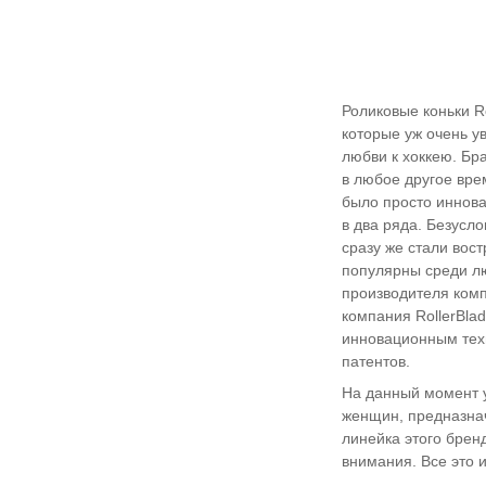
Роликовые коньки R
которые уж очень у
любви к хоккею. Бр
в любое другое вре
было просто иннова
в два ряда. Безусл
сразу же стали вос
популярны среди лю
производителя компа
компания RollerBla
инновационным техн
патентов.
На данный момент у
женщин, предназнач
линейка этого брен
внимания. Все это 