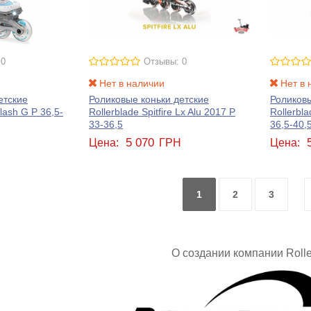
 0
Отзывы: 0
Нет в наличии
Нет в 
етские
Роликовые коньки детские
Роликовы
Flash G Р 36,5-
Rollerblade Spitfire Lx Alu 2017 Р
Rollerbla
33-36,5
36,5-40,
5 070
Н
Цена:
ГРН
Цена:
1
2
3
О создании компании
Roll