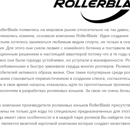
ollerBlade появились на мировом рынке относительно не так давно
влекались хоккеем, основали компанию RollerBlade. Идея создания
атьям хотелось заниматься любимым видом спорта, не только в сез
мя. Для этого они сняли лезвия с хоккейного ботинка и поставили
в
ционным решением и настоящей авантюрой потому что в те годы в
овно они были гораздо устойчивее, но уступали в маневренности.
требованными и быстро завоевали сердца многих роллеров. Роликов
бителей активного образа жизни. Они такие популярные среди ролл
нии становиться первоисточником в создании сленга, согласитесь ч
de в свое время напрочь отказалась идти по протоптанным тропинк
ологиям в разработках роликовых коньков. За свою не очень боль
 компании производителя роликовых коньков RollerBlade присутству
ены не только для езды по специально предназначенных для этого
да имеет свои особенности и в каждой паре роликов Вы найдете оч
и является визитной карточкой компании которая создает качествен