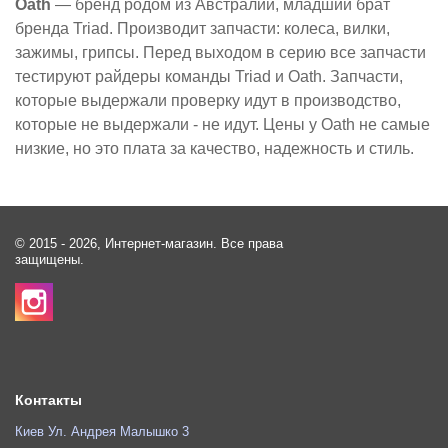
Oath
— бренд родом из Австралии, младший брат
бренда Triad. Производит запчасти: колеса, вилки,
зажимы, грипсы. Перед выходом в серию все запчасти
тестируют райдеры команды Triad и Oath. Запчасти,
которые выдержали проверку идут в производство,
которые не выдержали - не идут. Цены у Oath не самые
низкие, но это плата за качество, надежность и стиль.
© 2015 - 2026, Интернет-магазин. Все права
защищены.
Контакты
Киев Ул. Андрея Малышко 3