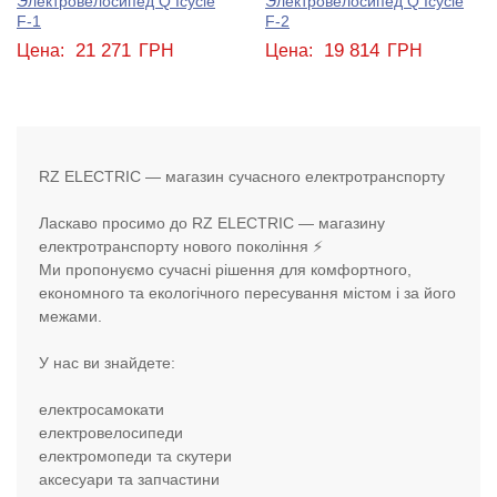
Электровелосипед Q Icycle
Электровелосипед Q Icycle
F-1
F-2
21 271
19 814
Цена:
ГРН
Цена:
ГРН
RZ ELECTRIC — магазин сучасного електротранспорту
Ласкаво просимо до RZ ELECTRIC — магазину
електротранспорту нового покоління ⚡
Ми пропонуємо сучасні рішення для комфортного,
економного та екологічного пересування містом і за його
межами.
У нас ви знайдете:
електросамокати
електровелосипеди
електромопеди та скутери
аксесуари та запчастини