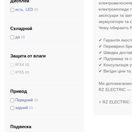
Дисплей
електровелосип
електромопеди т
есть, LED
(2)
аксесуари та за
акумулятори та 
Чому обирають 
Складной
да
(2)
✔ Гарантія якост
✔ Перевірені бр
✔ Швидка доставк
Защита от влаги
✔ Підтримка та с
✔ Консультація у
IPX4
(0)
✔ Вигідні ціни та 
IPX5
(0)
Ми допомагаємо о
RZ ELECTRIC — ц
Привод
Передний
(2)
⚡ RZ ELECTRIC —
задний
(2)
Подвеска