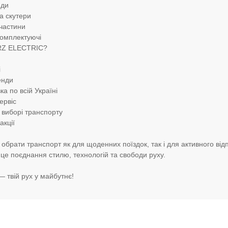
еди
а скутери
пчастини
комплектуючі
RZ ELECTRIC?
і
енди
а по всій Україні
ервіс
 виборі транспорту
акції
брати транспорт як для щоденних поїздок, так і для активного від
е поєднання стилю, технологій та свободи руху.
 твій рух у майбутнє!