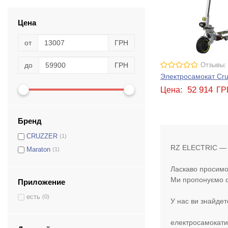
Цена
от
ГРН
до
ГРН
Отзывы:
Электросамокат Cru
52 914
Цена:
ГР
Бренд
CRUZZER
(1)
RZ ELECTRIC — м
Maraton
(1)
Ласкаво просимо
Ми пропонуємо с
Приложение
есть
(0)
У нас ви знайдет
електросамокати