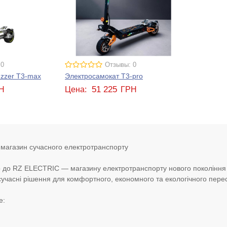
 0
Отзывы: 0
zzer T3-max
Электросамокат T3-pro
51 225
Н
Цена:
ГРН
агазин сучасного електротранспорту
 до RZ ELECTRIC — магазину електротранспорту нового покоління
учасні рішення для комфортного, економного та екологічного перес
е: