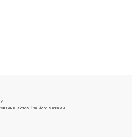
 ⚡
ування містом і за його межами.