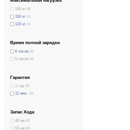
Максимальная нагрузка
100 кг
(0)
150 кг
(1)
120 кг
(1)
Время полной зарядки
6 часов
(2)
5 часов
(0)
Гарантия
1 год
(0)
12 мес.
(2)
Запас Хода
40 км
(0)
55 км
(0)