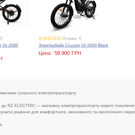
 0
Отзывы: 0
r Gt 2000
Электробайк Cruzzer Gt 2000 Black
59 900
Цена:
ГРН
Н
агазин сучасного електротранспорту
 до RZ ELECTRIC — магазину електротранспорту нового покоління
учасні рішення для комфортного, економного та екологічного перес
е: