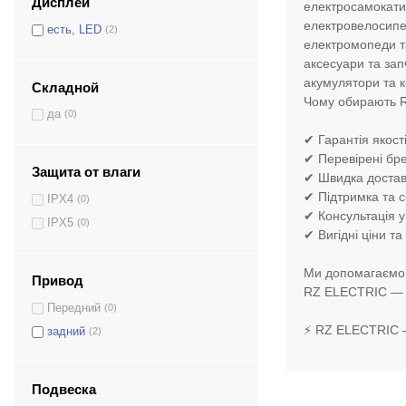
Дисплей
електросамокати
електровелосип
есть, LED
(2)
електромопеди т
аксесуари та за
акумулятори та 
Складной
Чому обирають 
да
(0)
✔ Гарантія якост
✔ Перевірені бр
Защита от влаги
✔ Швидка доставк
✔ Підтримка та с
IPX4
(0)
✔ Консультація у
IPX5
(0)
✔ Вигідні ціни та 
Ми допомагаємо о
Привод
RZ ELECTRIC — ц
Передний
(0)
⚡ RZ ELECTRIC —
задний
(2)
Подвеска