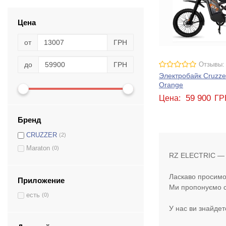
Цена
от
ГРН
до
ГРН
Отзывы:
Электробайк Cruzze
Orange
59 900
Цена:
ГР
Бренд
CRUZZER
(2)
Maraton
(0)
RZ ELECTRIC — м
Ласкаво просимо
Приложение
Ми пропонуємо с
есть
(0)
У нас ви знайдет