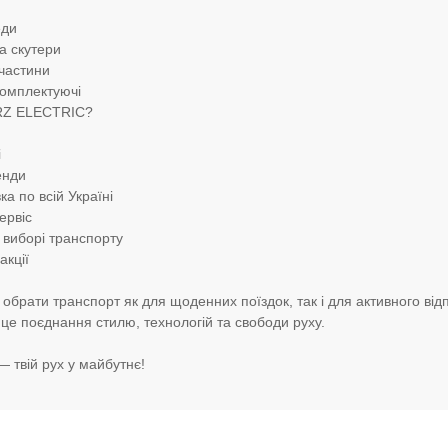
еди
а скутери
пчастини
комплектуючі
RZ ELECTRIC?
і
енди
а по всій Україні
ервіс
 виборі транспорту
акції
брати транспорт як для щоденних поїздок, так і для активного від
е поєднання стилю, технологій та свободи руху.
 твій рух у майбутнє!