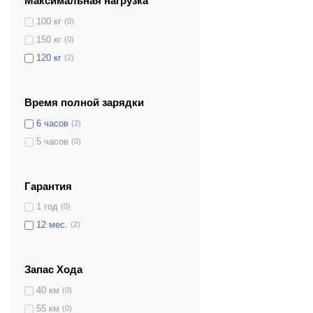
Максимальная нагрузка
100 кг
(0)
150 кг
(0)
120 кг
(2)
Время полной зарядки
6 часов
(2)
5 часов
(0)
Гарантия
1 год
(0)
12 мес.
(2)
Запас Хода
40 км
(0)
55 км
(0)