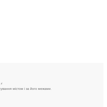
 ⚡
ування містом і за його межами.