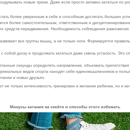
продумывать новые
трюки. Даже если просто активно кататься по р
 стать более уверенным в себе и способным достигать больших усп
овится более самостоятельным, ответственным и дисциплинированн
ких средств передвижения. Необходимость соблюдения равновесия 
 развивает все группы мышц, а не только ноги. Формируется прави
 с собой доску и продолжать кататься даже сквозь усталость. Это 
читанные секунды определять направление, объезжать препятствия 
тремальных видов спорта находят себе единомышленников и польз
пании и новых друзьях.
т не только интенсивность тренировок и желание ребенка, но и ка
Минусы катания на скейте и способы этого избежать