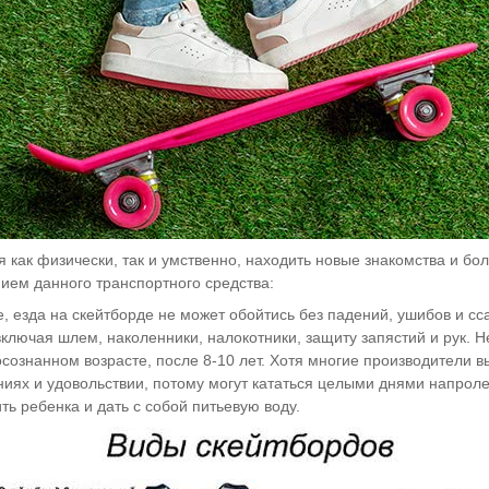
 как физически, так и умственно, находить новые знакомства и бо
нием данного транспортного средства:
, езда на скейтборде не может обойтись без падений, ушибов и сс
ключая шлем, наколенники, налокотники, защиту запястий и рук. Н
осознанном возрасте, после 8-10 лет. Хотя многие производители в
ниях и удовольствии, потому могут кататься целыми днями напроле
ь ребенка и дать с собой питьевую воду.