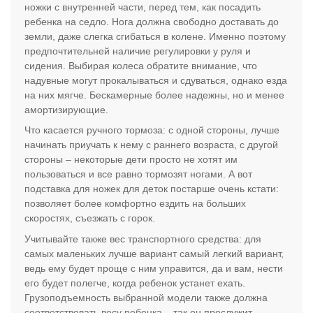
ножки с внутренней части, перед тем, как посадить
ребенка на седло. Нога должна свободно доставать до
земли, даже слегка сгибаться в колене. Именно поэтому
предпочтительней наличие регулировки у руля и
сидения. Выбирая колеса обратите внимание, что
надувные могут прокалываться и сдуваться, однако езда
на них мягче. Бескамерные более надежны, но и менее
амортизирующие.
Что касается ручного тормоза: с одной стороны, лучше
начинать приучать к нему с раннего возраста, с другой
стороны – некоторые дети просто не хотят им
пользоваться и все равно тормозят ногами. А вот
подставка для ножек для деток постарше очень кстати:
позволяет более комфортно ездить на больших
скоростях, съезжать с горок.
Учитывайте также вес транспортного средства: для
самых маленьких лучше вариант самый легкий вариант,
ведь ему будет проще с ним управится, да и вам, нести
его будет полегче, когда ребенок устанет ехать.
Грузоподъемность выбранной модели также должна
соответствовать весу ребенка – так он прослужит