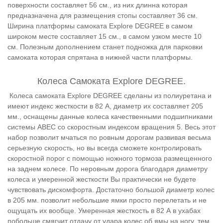
поверхности составляет 56 см., из них длинна которая
предназначена для размещения стопы составляет 36 см.
Ширина платформы самоката Explore DEGREE в самом
широком месте составляет 15 см., в самом узком месте 10
см. Полезным дополнением станет подножка для парковки
самоката которая спрятана в нижней части платформы.
Колеса Самоката Explore DEGREE.
Колеса самоката Explore DEGREE сделаны из полиуретана и
имеют индекс жесткости в 82 А, диаметр их составляет 205
мм., оснащены данные колеса качественными подшипниками
системы ABEC со скоростным индексом вращения 5. Весь этот
набор позволит мчаться по ровным дорогам развивая весьма
серьезную скорость, но вы всегда сможете контролировать
скоростной порог с помощью ножного тормоза размещенного
на заднем колесе. По неровным дорога благодаря диаметру
колеса и умеренной жесткости Вы практически не будете
чувствовать дискомфорта. Достаточно большой диаметр колес
в 205 мм. позволит небольшие ямки просто перелетать и не
ощущать их вообще. Умеренная жесткость в 82 А в ухабах
побольше смягчит отдачу от удара колес об ямы на ногу, тем