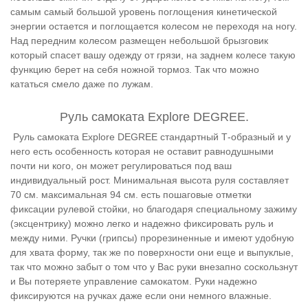
самым самый большой уровень поглощения кинетической
энергии остается и поглощается колесом не переходя на ногу.
Над передним колесом размещен небольшой брызговик
который спасет вашу одежду от грязи, на заднем колесе такую
функцию берет на себя ножной тормоз. Так что можно
кататься смело даже по лужам.
Руль самоката Explore DEGREE.
Руль самоката Explore DEGREE стандартный Т-образный и у
него есть особенность которая не оставит равнодушными
почти ни кого, он может регулироваться под ваш
индивидуальный рост. Минимальная высота руля составляет
70 см. максимальная 94 см. есть пошаговые отметки
фиксации рулевой стойки, но благодаря специальному зажиму
(эксцентрику) можно легко и надежно фиксировать руль и
между ними. Ручки (грипсы) прорезиненные и имеют удобную
для хвата форму, так же по поверхности они еще и выпуклые,
так что можно забыт о том что у Вас руки внезапно соскользнут
и Вы потеряете управление самокатом. Руки надежно
фиксируются на ручках даже если они немного влажные.