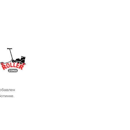
добавлен
отинке.