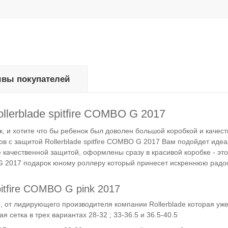
вы покупателей
llerblade spitfire COMBO
G
2017
, и хотите что бы ребенок был доволен большой коробкой и качес
в с защитой Rollerblade spitfire COMBO
G
2017 Вам подойдет идеа
же качественной защитой, оформлены сразу в красивой коробке - эт
O G 2017 подарок юному роллеру который принесет искреннюю радос
spitfire COMBO
G
pink
2017
е, от лидирующего производителя компании
Rollerblade которая уж
ая сетка в трех вариантах 28-32 ; 33-36.5 и 36.5-40.5