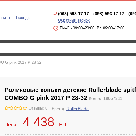
(063) 593 17 17
(098) 593 17 17
(09
плата
Бренды
Обратный звонок
Пн–Сб 09:00–20:00, Вс 09:00–17:00
BO G pink 2017 Р 28-32
Роликовые коньки детские Rollerblade spitf
COMBO G pink 2017 Р 28-32
Код
ro-18057311
Отзывы: 0
Бренд:
RollerBlade
4 438
Цена:
ГРН