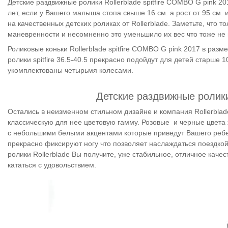
Детские
раздвижные р
олики
Rollerblade spitfire COMBO G pink 2
лет, если у Вашего малыша стопа свыше 16 см. а рост от 95 см. 
на качественных детских роликах от Rollerblade. Заметьте, что 
маневренности и несомненно это уменьшило их вес что тоже не
Роликовые коньки Rollerblade spitfire COMBO G pink 2017 в разме
ролики spitfire 36.5-40.5 прекрасно подойдут для
детей старше 1
укомплектованы четырьмя колесами.
Детские раздвижные ролики R
Остались в неизменном стильном дизайне и компания Rollerblad
классическую для нее цветовую гамму. Розовые и черные цвета
с небольшими белыми акцентами которые приведут Вашего ребен
прекрасно фиксируют ногу что позволяет наслаждаться поездкой
ролики Rollerblade Вы получите, уже стабильное, отличное качес
кататься с удовольствием.