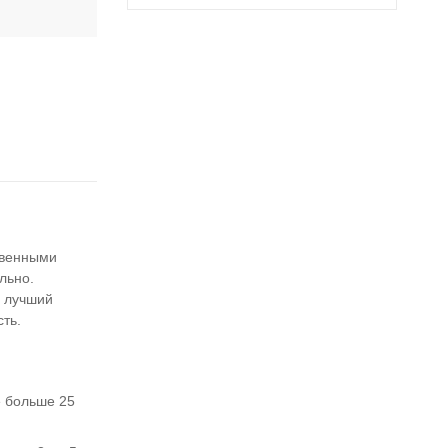
твенными
льно.
о лучший
ть.
е больше 25