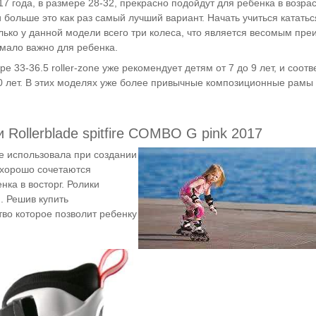
017 года, в размере 28-32, прекрасно подойдут для ребенка в возрас
и больше это как раз самый лучший вариант. Начать учиться кататьс
только у данной модели всего три колеса, что является весомым пр
 мало важно для ребенка.
ре 33-36.5 roller-zone уже рекомендует детям от 7 до 9 лет, и соот
0 лет. В этих моделях уже более привычные композиционные рамы
ollerblade spitfire
COMBO
G
pink 2017
e использовала при создании
 хорошо сочетаются
ка в восторг. Ролики
. Решив купить
тво которое позволит ребенку