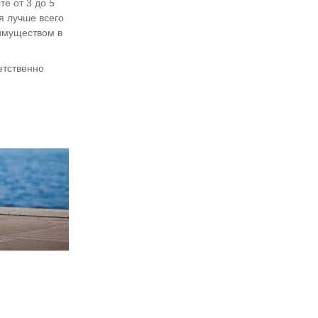
те от 3 до 5
я лучше всего
еимуществом в
ветственно