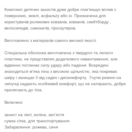
Комплект дитячих захистів дуже добре пом'якшує вплив з
поверхнею, землі, асфальту або ін. Призначена для
користувачів роликових ковзанів, ковзанів, скейтборду ,
велосипедів, самокатів, гіроскутеров.
Виготовлено з матеріалів самого високої якості.
Спеціальна оболонка виготовлена ​​з твердого та легкого
пластика, не представляє додаткового навантаження, але
відмінно поглинає силу удару або падіння. Всередині
знаходиться м'яка піна з високою щільністю, яка покриває
шкіру і захищає її від саден і дискомфорту. Гнучкі ремені на
липучці надають особливий комфорт, що не натирають, добре
прилягають до тіла.
Включені:
захист на лікті, коліна, зап'ястя
сумка сітка, для транспортування
Забарвлення: рожева, синя