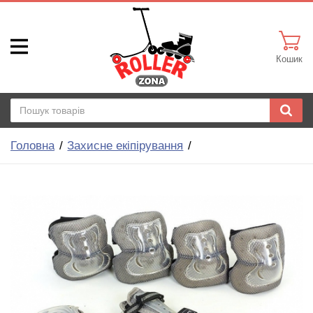
Кошик
Головна
Захисне екіпірування