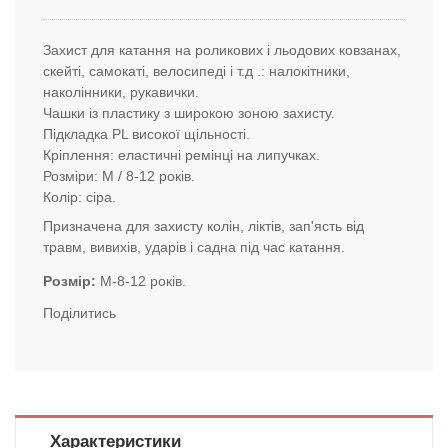
Захист для катання на роликових і льодових ковзанах,
скейті, самокаті, велосипеді і т.д .: налокітники,
наколінники, рукавички.
Чашки із пластику з широкою зоною захисту.
Підкладка PL високої щільності.
Кріплення: еластичні ремінці на липучках.
Розміри: M / 8-12 років.
Колір: сіра.
Призначена для захисту колін, ліктів, зап'ясть від
травм, вивихів, ударів і садна під час катання.
Розмір
М-8-12 років.
Поділитись
Характеристики