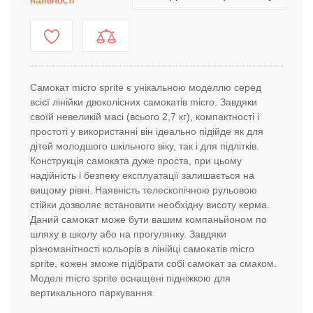
наявності
Самокат micro sprite є унікальною моделлю серед
всієї лінійки двоколісних самокатів micro. Завдяки
своїй невеликій масі (всього 2,7 кг), компактності і
простоті у використанні він ідеально підійде як для
дітей молодшого шкільного віку, так і для підлітків.
Конструкція самоката дуже проста, при цьому
надійність і безпеку експлуатації залишається на
вищому рівні. Наявність телескопічною рульовою
стійки дозволяє встановити необхідну висоту керма.
Даний самокат може бути вашим компаньйоном по
шляху в школу або на прогулянку. Завдяки
різноманітності кольорів в лінійці самокатів micro
sprite, кожен зможе підібрати собі самокат за смаком.
Моделі micro sprite оснащені підніжкою для
вертикального паркування.