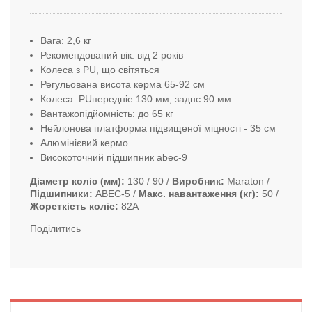
Вага: 2,6 кг
Рекомендований вік: від 2 років
Колеса з PU, що світяться
Регульована висота керма 65-92 см
Колеса: PUпередніе 130 мм, заднє 90 мм
Вантажопідйомність: до 65 кг
Нейлонова платформа підвищеної міцності - 35 см
Алюмінієвий кермо
Високоточний підшипник abec-9
Діаметр коліс (мм)
130 / 90
Виробник
Maraton
Підшипники
ABEC-5
Макс. навантаження (кг)
50
Жорсткість коліс
82А
Поділитись