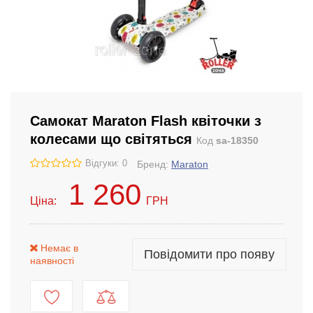
Самокат Maraton Flash квіточки з
колесами що світяться
Код
sa-18350
Відгуки: 0
Бренд:
Maraton
1 260
Ціна:
ГРН
Немає в
Повідомити про появу
наявності