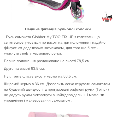
Надійна фіксація рульової колонки.
Руль самоката
Globber My TOO FIX UP з колесами що
світятьсярегулюється по висоті на три положення і надійно
фіксується додатковим затискачем, для того що б геть
уникнути люфту кермового ручки.
Перше положення розташоване на висоті 78,5 см.
Друге на висоті 83,5 см.
Ну і, третє фіксує висоту керма на 88,5 см.
Широкий кермо в 36 см. Дозволить легко керувати самокатом
на будь-якій швидкості, а прогумовані рифлені ручки (Гріпси)
не дадуть рукам зісковзнути в найвідповідальніші моменти
управління і маневрування самокатом .