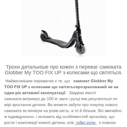
Трохи детальніше про кожен з переваг самоката
Globber My TOO FIX UP з колесами що світяться.
Найвагомішим перевагою є те, що
самокат Globber My
TOO FIX UP з колесами що світятьсярозрахований не на
один рік активної експлуатації
. Завдяки якості
самоката витримує до 100 кг. ваги і ручці яка регулюється по
мірі зростання дитини, Ви можете забути про покупку нового
самоката як мінімум на років шість, а то й більше. Всі звичайно
ж індивідуально, і залежить від особливостей організму, що
росте і комплекції кожної дитини, але
roller-zone
з повною