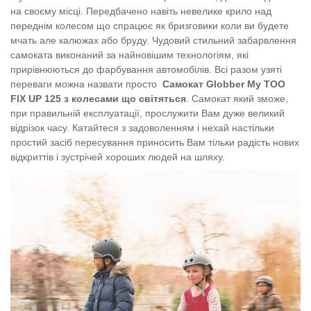
на своєму місці. Передбачено навіть невелике крило над
переднім колесом що спрацює як бризговики коли ви будете
мчать але калюжах або бруду. Чудовий стильний забарвлення
самоката виконаний за найновішим технологіям, які
прирівнюються до фарбування автомобілів. Всі разом узяті
переваги можна назвати просто
Самокат Globber My TOO
FIX UP 125 з колесами що світяться
. Самокат який зможе,
при правильній експлуатації, прослужити Вам дуже великий
відрізок часу. Катайтеся з задоволенням і нехай настільки
простий засіб пересування приносить Вам тільки радість нових
відкриттів і зустрічей хороших людей на шляху.