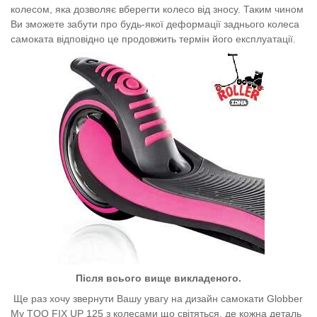
колесом, яка дозволяє вберегти колесо від зносу. Таким чином
Ви зможете забути про будь-якої деформації заднього колеса
самоката відповідно це продовжить термін його експлуатації.
Після всього вище викладеного.
Ще раз хочу звернути Вашу увагу на дизайн самокати Globber
My TOO FIX UP 125 з колесами що світяться, де кожна деталь