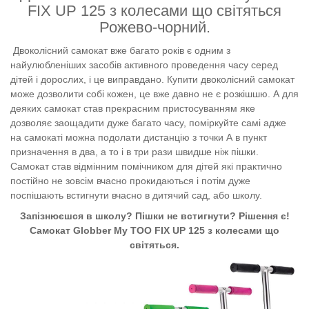
FIX UP 125 з колесами що світяться
Рожево-чорний.
Двоколісний самокат вже багато років є одним з
найулюбленіших засобів активного проведення часу серед
дітей і дорослих, і це виправдано. Купити двоколісний самокат
може дозволити собі кожен, це вже давно не є розкішшю. А для
деяких самокат став прекрасним пристосуванням яке
дозволяє заощадити дуже багато часу, поміркуйте самі адже
на самокаті можна подолати дистанцію з точки А в пункт
призначення в два, а то і в три рази швидше ніж пішки.
Самокат став відмінним помічником для дітей які практично
постійно не зовсім вчасно прокидаються і потім дуже
поспішають встигнути вчасно в дитячий сад, або школу.
Запізнюєшся в школу? Пішки не встигнути? Рішення є!
Самокат Globber My TOO FIX UP 125 з колесами що
світяться.