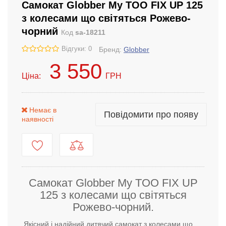
Самокат Globber My TOO FIX UP 125
з колесами що світяться Рожево-
чорний
Код
sa-18211
Відгуки: 0
Бренд:
Globber
3 550
Ціна:
ГРН
Немає в
Повідомити про появу
наявності
Самокат Globber My TOO FIX UP
125 з колесами що світяться
Рожево-чорний.
Якісний і надійний дитячий самокат з колесами що