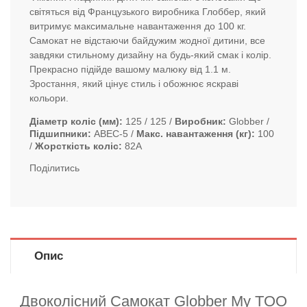
світяться від Французького виробника Глоббер, який
витримує максимальне навантаження до 100 кг.
Самокат не відстаючи байдужим жодної дитини, все
завдяки стильному дизайну на будь-який смак і колір.
Прекрасно підійде вашому малюку від 1.1 м.
Зростання, який цінує стиль і обожнює яскраві
кольори.
Діаметр коліс (мм)
125 / 125
Виробник
Globber
Підшипники
ABEC-5
Макс. навантаження (кг)
100
Жорсткість коліс
82А
Поділитись
Опис
Двоколісний Самокат Globber My TOO