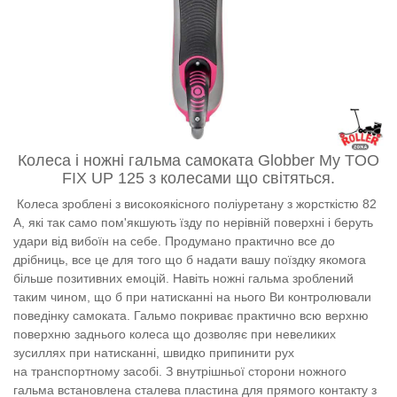
Колеса і ножні гальма самоката
Globber My TOO
FIX UP 125 з колесами що світяться.
Колеса зроблені з високоякісного поліуретану з жорсткістю 82
А, які так само пом'якшують їзду по нерівній поверхні і беруть
удари від вибоїн на себе. Продумано практично все до
дрібниць, все це для того що б надати вашу поїздку якомога
більше позитивних емоцій. Навіть ножні гальма зроблений
таким чином, що б при натисканні на нього Ви контролювали
поведінку самоката. Гальмо покриває практично всю верхню
поверхню заднього колеса що дозволяє при невеликих
зусиллях при натисканні, швидко припинити рух
на транспортному засобі. З внутрішньої сторони ножного
гальма встановлена ​​сталева пластина для прямого контакту з