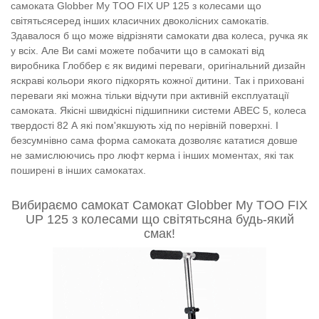
самоката Globber My TOO FIX UP 125 з колесами що
світятьсясеред інших класичних двоколісних самокатів.
Здавалося б що може відрізняти самокати два колеса, ручка як
у всіх. Але Ви самі можете побачити що в самокаті від
виробника Глоббер є як видимі переваги, оригінальний дизайн
яскраві кольори якого підкорять кожної дитини. Так і приховані
переваги які можна тільки відчути при активній експлуатації
самоката. Якісні швидкісні підшипники системи
ABEC 5, колеса
твердості 82 А які пом'якшують хід по нерівній поверхні. І
безсумнівно сама форма самоката дозволяє кататися довше
не замислюючись про люфт керма і інших моментах, які так
поширені в інших самокатах.
Вибираємо самокат Самокат Globber My TOO FIX
UP 125 з колесами що світятьсяна будь-який
смак!