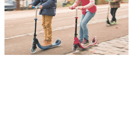
Вирішивши купити Самокат
Globber My TOO FIX UP 125 з
колесами які світяться
в Києві або в будь-якому іншому куточку
України подбайте і про безпеку для дитини. Розгляньте так
само шолом і захист, що б уникнути непотрібних саден і
зіпсованого настрою.
В інтернет магазині
roller-zone.com.ua
Ви знайдете все для
активного відпочинку. Наші фахівці підберуть то що Вам
потрібно і професійно проконсультують про всі підводні камені
при виборі самокатів від будь-якого виробника. Якісно і