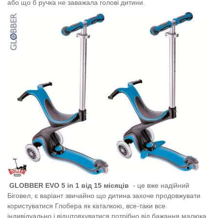
або що б ручка не заважала голові дитини.
GLOBBER EVO 5 in 1 від 15 місяців
- це вже надійний
Біговел, є варіант звичайно що дитина захоче продовжувати
користуватися Глобера як каталкою, все-таки все
індивідуально і відштовхуватися потрібно від бажання малюка ,