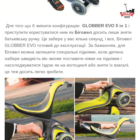
Для того що б змінити конфігурацію
GLOBBER EVO 5 in 1
і
приступити користуватися ним як
Біговел
досить лише зняти
батьківську ручку. Це забере у вас кілька секунд, і все, Біговел
GLOBBER EVO готовий до експлуатації. За бажанням, для
Біговел можна залишити спеціальні підніжки, коли дитина
набере швидкість він зможе поставити ніжки на підніжки і
насолоджуватися їздою як на мотоциклі або зняти їх взагалі,
це теж досить легко зробити.