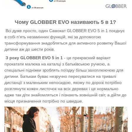
Чому GLOBBER EVO називають 5 в 1?
Всі дуже просто, один Самокат GLOBBER EVO 5 in 1 поєднує
в собі п'ять незамінних функцій, які за допомогою
трансформування знадобляться для активного розвитку Вашої
дитини аж до шести років.
З року GLOBBER EVO 5 in 1
- це прекрасний варіант
прокатати малюка на каталці з батьківською ручкою, а
спеціальні підніжки зроблять поїздку більш захоплюючою для
дитини. Батькам буває незручно пересуватися на тривалі
дистанції з маленьким непосидою, якому по дорозі потрібно
розглянути кожен листочок на всіх деревах і це нормально
адже так діти знайомляться і пізнають зовнішній світ, а дійти до
місця призначення потрібно по швидше.