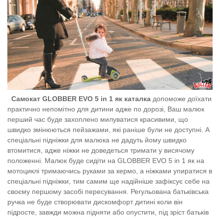
Самокат GLOBBER EVO 5 in 1 як каталка
допоможе доїхати
практично непомітно для дитини адже по дорозі, Ваш малюк
перший час буде захоплено милуватися красивими, що
швидко змінюються пейзажами, які раніше були не доступні. А
спеціальні підніжки для малюка не дадуть йому швидко
втомитися, адже ніжки не доведеться тримати у висячому
положенні. Малюк буде сидіти на GLOBBER EVO 5 in 1 як на
мотоциклі тримаючись руками за кермо, а ніжками упиратися в
спеціальні підніжки, тим самим ще надійніше зафіксує себе на
своєму першому засобі пересування. Регульована батьківська
ручка не буде створювати дискомфорт дитині коли він
підросте, завжди можна підняти або опустити, під зріст батьків