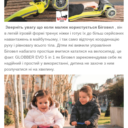
Зверніть увагу що коли малюк користується Біговел
, він
в легкій ігровій формі тренує ніжки і готує їх до більш серйозних
навантажень в майбутньому, і так само відточує координацію
руху і рівновагу всього тіла. Дітям які вивчили управління
Біговел набагато простіше вчитися кататися на велосипеді, це
факт.
GLOBBER EVO 5 in 1 як Біговел зарекомендував себе як
надійний і простий у використанні, дитина не захоче з ним
розлучатися ні на хвилину.