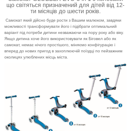
що світяться призначений для дітей від 12-
ти місяців до шести років.
Самокат який дійсно буде рости з Вашим малюком, завдяки
можливості трансформувати його і підібрати оптимальний
варіант під потреби дитини незважаючи на пору року або віку.
Якщо дитина хоче його використовувати як Біговел або як
самокат, немає нічого простішого, міняємо конфігурацію і
вперед до нових пригод в захоплюючій поїздці по пейзажним
околицях улюблених місць міста.