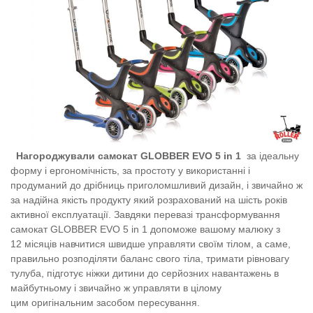
Нагороджували самокат GLOBBER EVO 5 in 1
за ідеальну
форму і ергономічність, за простоту у використанні і
продуманий до дрібниць приголомшливий дизайн, і звичайно ж
за надійна якість продукту який розрахований на шість років
активної експлуатації. Завдяки перевазі трансформування
самокат GLOBBER EVO 5 in 1 допоможе вашому малюку з
12 місяців навчитися швидше управляти своїм тілом, а саме,
правильно розподіляти баланс свого тіла, тримати рівновагу
тулуба, підготує ніжки дитини до серйозних навантажень в
майбутньому і звичайно ж управляти в цілому
цим оригінальним засобом пересування.