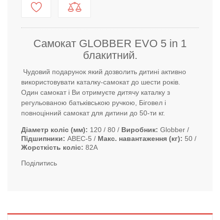
Самокат GLOBBER EVO 5 in 1
блакитний.
Чудовий подарунок який дозволить дитині активно
використовувати каталку-самокат до шести років.
Один самокат і Ви отримуєте дитячу каталку з
регульованою батьківською ручкою, Біговел і
повноцінний самокат для дитини до 50-ти кг.
Діаметр коліс (мм)
120 / 80
Виробник
Globber
Підшипники
ABEC-5
Макс. навантаження (кг)
50
Жорсткість коліс
82А
Поділитись