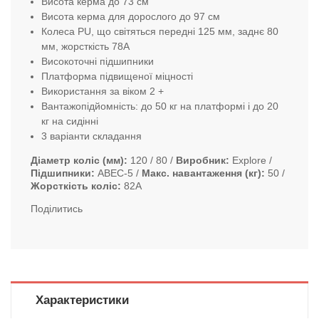
Висота керма до 73 см
Висота керма для дорослого до 97 см
Колеса PU, що світяться передні 125 мм, заднє 80
мм, жорсткість 78А
Високоточні підшипники
Платформа підвищеної міцності
Використання за віком 2 +
Вантажопідйомність: до 50 кг на платформі і до 20
кг на сидінні
3 варіанти складання
Діаметр коліс (мм)
120 / 80
Виробник
Explore
Підшипники
ABEC-5
Макс. навантаження (кг)
50
Жорсткість коліс
82А
Поділитись
Характеристики