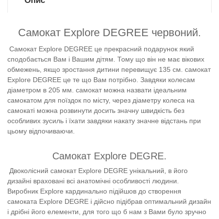
Опис
Самокат Explore DEGREE червоний.
Самокат Explore DEGREE це прекрасний подарунок який
сподобається Вам і Вашим дітям. Тому що він не має вікових
обмежень, якщо зростання дитини перевищує 135 см. самокат
Explore DEGREE це те що Вам потрібно. Завдяки колесам
діаметром в 205 мм. самокат можна назвати ідеальним
самокатом для поїздок по місту, через діаметру колеса на
самокаті можна розвинути досить значну швидкість без
особливих зусиль і їхати завдяки накату значне відстань при
цьому відпочиваючи.
Самокат
Explore DEGRE.
Двоколісний самокат
Explore DEGRE унікальний, в його
дизайні враховані всі анатомічні особливості людини.
Виробник Explore кардинально підійшов до створення
самоката Explore DEGRE і дійсно підібрав оптимальний дизайн
і дрібні його елементи, для того що б нам з Вами було зручно