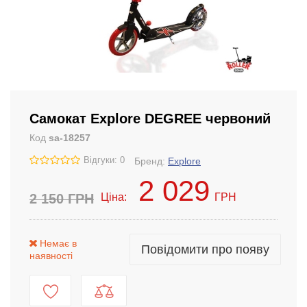
Самокат Explore DEGREE червоний
Код
sa-18257
Відгуки: 0
Бренд:
Explore
2 029
2 150
ГРН
Ціна:
ГРН
Немає в
Повідомити про появу
наявності