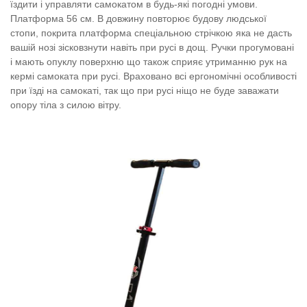
їздити і управляти самокатом в будь-які погодні умови.
Платформа 56 см. В довжину повторює будову людської
стопи, покрита платформа спеціальною стрічкою яка не дасть
вашій нозі зісковзнути навіть при русі в дощ. Ручки прогумовані
і мають опуклу поверхню що також сприяє утриманню рук на
кермі самоката при русі. Враховано всі ергономічні особливості
при їзді на самокаті, так що при русі ніщо не буде заважати
опору тіла з силою вітру.