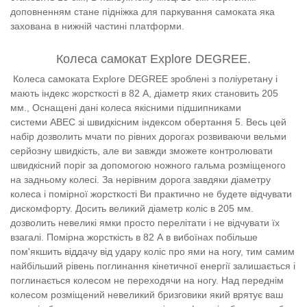
доповненням стане підніжка для паркування самоката яка
захована в нижній частині платформи.
Колеса самокат Explore DEGREE.
Колеса самоката Explore DEGREE зроблені з поліуретану і
мають індекс жорсткості в 82 А, діаметр яких становить 205
мм., Оснащені дані колеса якісними підшипниками
системи ABEC зі швидкісним індексом обертання 5. Весь цей
набір дозволить мчати по рівних дорогах розвиваючи вельми
серйозну швидкість, але ви завжди зможете контролювати
швидкісний поріг за допомогою ножного гальма розміщеного
на задньому колесі. За нерівним дорога завдяки діаметру
колеса і помірної жорсткості Ви практично не будете відчувати
дискомфорту. Досить великий діаметр коліс в 205 мм.
дозволить невеликі ямки просто перелітати і не відчувати їх
взагалі. Помірна жорсткість в 82 А в вибоїнах побільше
пом'якшить віддачу від удару коліс про ями на ногу, тим самим
найбільший рівень поглинання кінетичної енергії залишається і
поглинається колесом не переходячи на ногу. Над переднім
колесом розміщений невеликий бризговики який врятує ваш