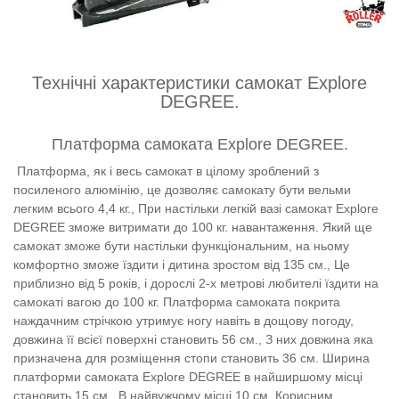
Технічні характеристики самокат Explore
DEGREE.
Платформа самоката Explore DEGREE.
Платформа, як і весь самокат в цілому зроблений з
посиленого алюмінію, це дозволяє самокату бути вельми
легким всього 4,4 кг., При настільки легкій вазі самокат Explore
DEGREE зможе витримати до 100 кг. навантаження. Який ще
самокат зможе бути настільки функціональним, на ньому
комфортно зможе їздити і дитина зростом від 135 см., Це
приблизно від 5 років, і дорослі 2-х метрові любителі їздити на
самокаті вагою до 100 кг. Платформа самоката покрита
наждачним стрічкою утримує ногу навіть в дощову погоду,
довжина її всієї поверхні становить 56 см., З них довжина яка
призначена для розміщення стопи становить 36 см. Ширина
платформи самоката Explore DEGREE в найширшому місці
становить 15 см., В найвужчому місці 10 см. Корисним