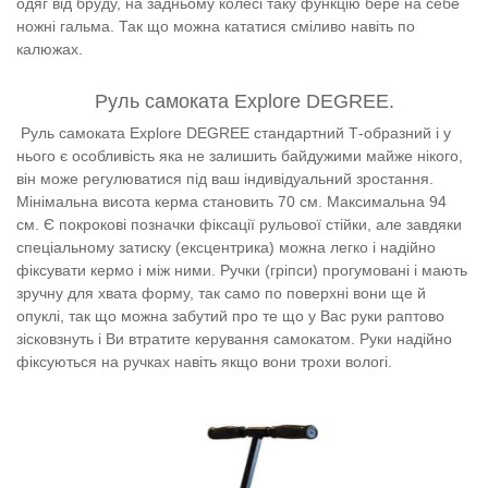
одяг від бруду, на задньому колесі таку функцію бере на себе
ножні гальма. Так що можна кататися сміливо навіть по
калюжах.
Руль самоката Explore DEGREE.
Руль самоката Explore DEGREE стандартний Т-образний і у
нього є особливість яка не залишить байдужими майже нікого,
він може регулюватися під ваш індивідуальний зростання.
Мінімальна висота керма становить 70 см. Максимальна 94
см. Є покрокові позначки фіксації рульової стійки, але завдяки
спеціальному затиску (ексцентрика) можна легко і надійно
фіксувати кермо і між ними. Ручки (гріпси) прогумовані і мають
зручну для хвата форму, так само по поверхні вони ще й
опуклі, так що можна забутий про те що у Вас руки раптово
зісковзнуть і Ви втратите керування самокатом. Руки надійно
фіксуються на ручках навіть якщо вони трохи вологі.