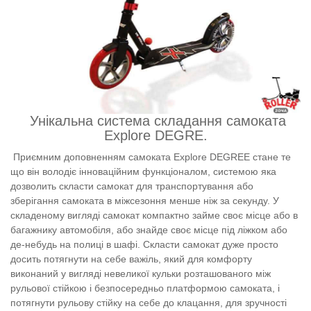
Унікальна система складання самоката
Explore DEGRE.
Приємним доповненням самоката Explore DEGREE стане те
що він володіє інноваційним функціоналом, системою яка
дозволить скласти самокат для транспортування або
зберігання самоката в міжсезоння менше ніж за секунду. У
складеному вигляді самокат компактно займе своє місце або в
багажнику автомобіля, або знайде своє місце під ліжком або
де-небудь на полиці в шафі. Скласти самокат дуже просто
досить потягнути на себе важіль, який для комфорту
виконаний у вигляді невеликої кульки розташованого між
рульової стійкою і безпосередньо платформою самоката, і
потягнути рульову стійку на себе до клацання, для зручності