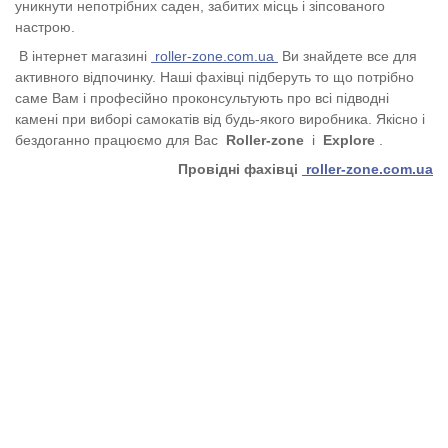
уникнути непотрібних саден, забитих місць і зіпсованого
настрою.
В інтернет магазині
roller-zone.com.ua
Ви знайдете все для
активного відпочинку. Наші фахівці підберуть то що потрібно
саме Вам і професійно проконсультують про всі підводні
камені при виборі самокатів від будь-якого виробника. Якісно і
бездоганно працюємо для Вас
Roller-zone
і
Explore
.
Провідні фахівці
roller-zone.com.ua
Характеристики
Відгуки покупців
© 2015 - 2026, roller-zone.com.ua. Всі права
захищені.