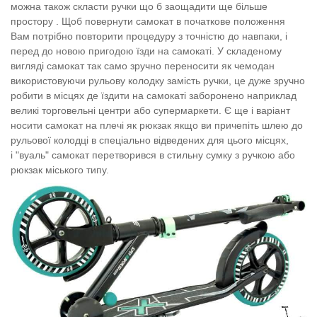
можна також скласти ручки що б заощадити ще більше
простору . Щоб повернути самокат в початкове положення
Вам потрібно повторити процедуру з точністю до навпаки, і
перед до новою пригодою їзди на самокаті. У складеному
вигляді самокат так само зручно переносити як чемодан
використовуючи рульову колодку замість ручки, це дуже зручно
робити в місцях де їздити на самокаті заборонено наприклад
великі торговельні центри або супермаркети. Є ще і варіант
носити самокат на плечі як рюкзак якщо ви причепіть шлею до
рульової колодці в спеціально відведених для цього місцях,
і "вуаль" самокат перетворився в стильну сумку з ручкою або
рюкзак міського типу.