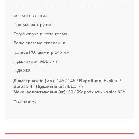
алюмінієва рама
Прогумовані ручки
Регульована висота керма
Легка система складання
Колеса PU, діаметр 145 мм
Підшипники: ABEC - 7
Підніжка
Діаметр коліс (мм)
145 / 145
Виробник
Explore
Вага
3.4
Підшипники
ABEC-7
Макс. навантаження (кг)
80
Жорсткість коліс
82А
Поділитись