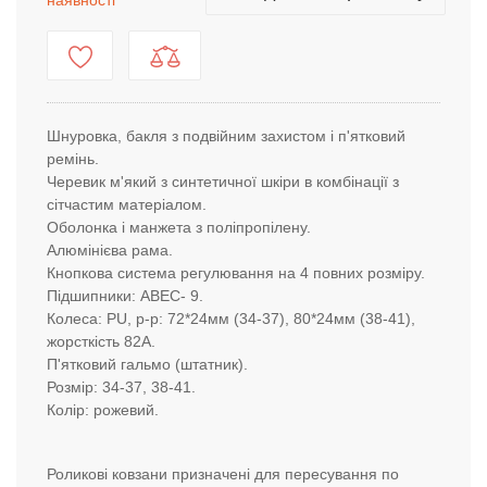
наявності
Шнуровка, бакля з подвійним захистом і п'ятковий
ремінь.
Черевик м'який з синтетичної шкіри в комбінації з
сітчастим матеріалом.
Оболонка і манжета з поліпропілену.
Алюмінієва рама.
Кнопкова система регулювання на 4 повних розміру.
Підшипники: ABEC- 9.
Колеса: PU, р-р: 72*24мм (34-37), 80*24мм (38-41),
жорсткість 82А.
П'ятковий гальмо (штатник).
Розмір: 34-37, 38-41.
Колір: рожевий.
Роликові ковзани призначені для пересування по