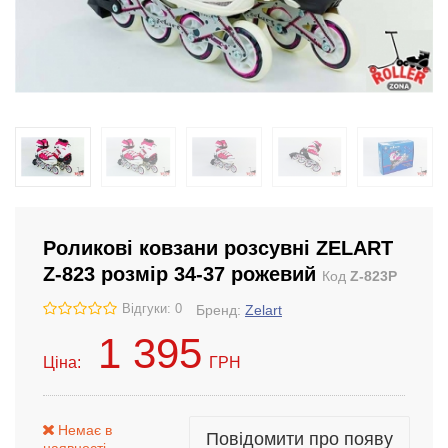
Роликові ковзани розсувні ZELART
Z-823 розмір 34-37 рожевий
Код
Z-823P
Відгуки: 0
Бренд:
Zelart
1 395
Ціна:
ГРН
Немає в
Повідомити про появу