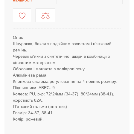
наявності
Опис
Шнуровка, бакля з подвійним захистом і п'ятковий
ремінь.
Черевик м'який з синтетичної шкіри в комбінації з
сітчастим матеріалом.
Оболонка і манжета з поліпропілену.
Алюмінієва рама.
Кнопкова система регулювання на 4 повних розміру.
Підшипники: ABEC- 9.
Колеса: PU, р-р: 72*24мм (34-37), 80*24мм (38-41),
жорсткість 82А.
П'ятковий гальмо (штатник).
Розмір: 34-37, 38-41.
Колір: рожевий.