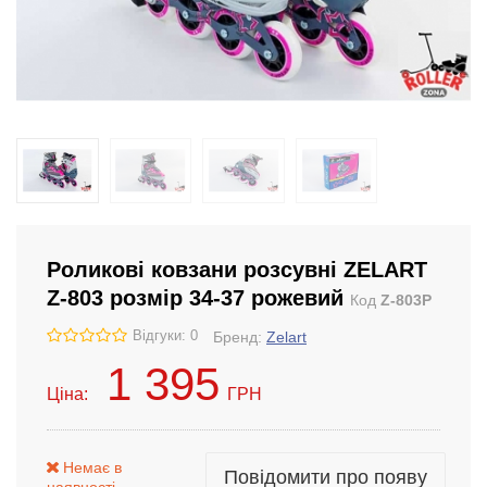
Роликові ковзани розсувні ZELART
Z-803 розмір 34-37 рожевий
Код
Z-803P
Відгуки: 0
Бренд:
Zelart
1 395
Ціна:
ГРН
Немає в
Повідомити про появу