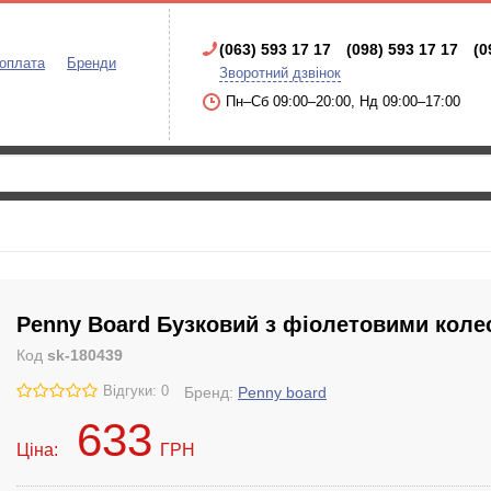
(063) 593 17 17
(098) 593 17 17
(0
 оплата
Бренди
Зворотний дзвінок
Пн–Сб 09:00–20:00, Нд 09:00–17:00
Penny Board Бузковий з фіолетовими коле
Код
sk-180439
Відгуки: 0
Бренд:
Penny board
633
Ціна:
ГРН