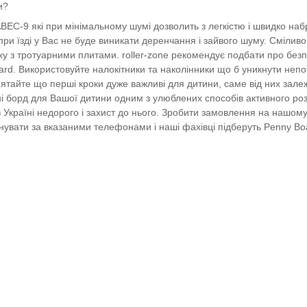
и?
BEC-9 які при мінімальному шумі дозволить з легкістю і швидко на
 при їзді у Вас не буде виникати деренчання і зайвого шуму. Смілив
яху з тротуарними плитами. roller-zone рекомендує подбати про безп
rd. Використовуйте налокітники та наколінники що б уникнути непо
м'ятайте що перші кроки дуже важливі для дитини, саме від них зале
і борд для Вашої дитини одним з улюблених способів активного роз
 Україні недорого і захист до нього. Зробити замовлення на нашому
увати за вказаними телефонами і наші фахівці підберуть Penny Bo
 Вас, і рекомендуємо купити скейт пенні борд недорого в нашому і
ни і принесе море позитивних емоцій і незабутніх відчуттів. Ми зн
 саме для Вас.
Провідні фахівці rol