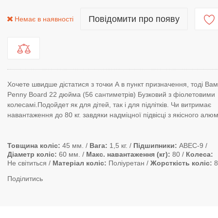
Повідомити про появу
Немає в наявності
Хочете швидше дістатися з точки А в пункт призначення, тоді Вам
Penny Board 22 дюйма (56 сантиметрів) Бузковий з фіолетовими
колесамі.Подойдет як для дітей, так і для підлітків. Чи витримає
навантаження до 80 кг. завдяки надміцної підвісці з якісного алю
Товщина коліс
45 мм.
Вага
1,5 кг.
Підшипники
ABEC-9
Діаметр коліс
60 мм.
Макс. навантаження (кг)
80
Колеса
Не світиться
Матеріал коліс
Поліуретан
Жорсткість коліс
8
Поділитись