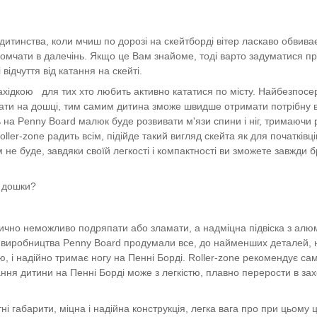
дитинства, коли мчиш по дорозі на скейтборді вітер ласкаво обвиває
мчати в далечінь. Якщо це Вам знайоме, тоді варто задуматися пр
відчуття від катання на скейті.
ахідкою
для тих хто любить активно кататися по місту. Найбезпос
ти на дошці, тим самим дитина зможе швидше отримати потрібну в
 на Penny Board малюк буде розвивати м'язи спини і ніг, тримаючи 
er-zone радить всім, підійде такий вигляд скейта як для початківців
е буде, завдяки своїй легкості і компактності ви зможете завжди б
ї дошки?
ично неможливо подряпати або зламати, а надміцна підвіска з алюм
ці виробництва
Penny Board продумали все, до найменших деталей, н
ю, і надійно тримає ногу на Пенні Борді. Roller-zone рекомендує са
ання дитини на Пенні Борді може з легкістю, плавно перерости в за
тні габарити, міцна і надійна конструкція, легка вага про при цьому