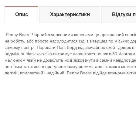
Опис
Характеристики
Відгуки 
Penny Board Чорний з червоними колесами це прекрасний спосі
на роботу, або просто насолодитися їзді з вітерцем по міських до
свіжому повітрі. Переваги Пені Борд від звичайних скейт дощок в
надміцної підвіскою яка витримує навантаження аж в 80 кілогра
малюнком який не дозволить нозі зісковзнути в самий невідповід
не тільки кататися в прогулянковому режимі, але і також з может
легкий, компактний і надійний
Penny Board підійде кожному актив