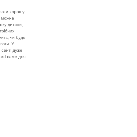
брати хорошу
о можна
еку дитини,
трібних
жить, чи буде
ваги. У
 сайті дуже
ard саме для
нтернет
айдемо і
ler-zone.com.ua