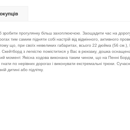
покупців
б зробити прогулянку більш захоплюючою. Заощадити час на дорог
рогах тим самим підняти собі настрій від відмінного, активного про
 тому що, при своїх невеликих габаритах, всього 22 дюйма (56 см.)
м. Скейтборд з легкістю поміститися у Вас в рюкзаку, дошка оснащ
ний момент. Якісна ходова виконана таким чином, що на Пенні Борд
е гнати по нерівних дорогах і виконувати екстремальні трюки. Сучас
ній дитині або підлітку.