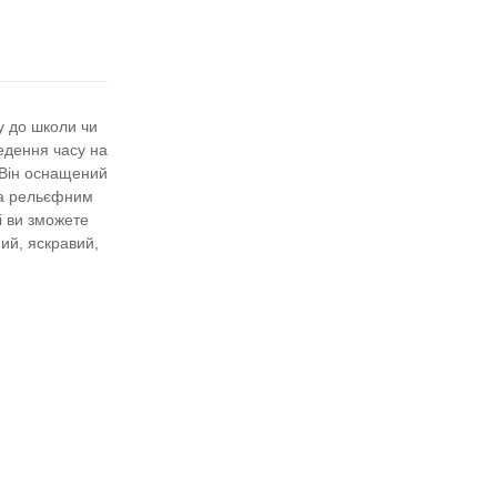
у до школи чи
ведення часу на
, Він оснащений
ена рельєфним
і ви зможете
ний, яскравий,