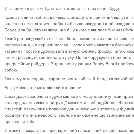
У всі роки і в усі віки було так, так воно і є, і так воно і буде.
Кожна людина любить швидкість, згадайте ті приємний відчуття з 
волею по не волі хочеш набрати більше швидкості щоб швидше по
Борда для Вашого малюка, що б і у нього з'явилися ті ж незабутні 
Такий різновид скейта як Пенні борд
може стати справжньою зн
пересування, на перший погляд,
допоможе навчитися балансува
катання і просто підтримувати в тонусі фізичну форму. Катаючись
зможе розвинути координацію руху. Пенні борд купити недорого roll
професійних райдерів. З транспортуванням Penny Board проблем н
собою.
Так чому ж насправді відрізняється такий скейтборд від звичайно
Безсумнівно, це матеріал виготовлення.
Сама дошка зроблена з дуже міцного сплаву пластику який практ
сплаву додасть всієї конструкції максимальної надійності. Фахів
сітчастий візерунок на поверхні дошки виконує антиковзну функці
борд купити київ недорого, так як не виключено що звичайне кат
прекрасне хобі.
Соковиті і яскраві кольори, відмінний і лаконічний дизайн, компак