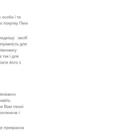
 особа і ти
о покупку Пені
ереднішу
засіб
правність для
рівновагу
 так і для
рати його з
інієвого
авіть
ме Вам пенні
хоплююче і
 це прекрасна