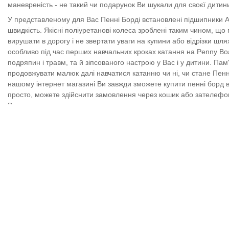
маневреність - не такий чи подарунок Ви шукали для своєї дитин
У представленому для Вас Пенні Борді встановлені підшипники A
швидкість. Якісні поліуретанові колеса зроблені таким чином, що
вирушати в дорогу і не звертати уваги на купини або відрізки шл
особливо під час перших навчальних кроках катання на Penny Boa
подряпин і травм, та й зіпсованого настрою у Вас і у дитини. Па
продовжувати малюк далі навчатися катанню чи ні, чи стане Пенн
нашому інтернет магазині Ви завжди зможете купити пенні борд в
просто, можете здійснити замовлення через кошик або зателефон
Вас.
roller-zone сподівається що дана інформація стала корисною для
магазині. Penny board стане незамінним атрибутом для вашої дити
доставимо - легкий, маневрений, стильний, надійний Пенні борд