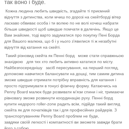
так воно і буде.
Кожна людина любить швидкість, згадайте ті приємний
відчуття з дитинства, коли мчиш по дорозі на скейтборді вітер
ласкаво обвиває особа і ти волею по не волі хочеш набрати
більше швидкості щоб швидше помчати в далечінь. Якщо це
Вам знайоме, тоді варто задуматися про покупку Пені Борда
для Вашого малюка, що б і у нього з'явилися ті ж незабутні
відчуття від катання на скейті.
Такий різновид скейта як Пенні борд
може стати справжньою
знахідкою
для тих хто любить активно кататися по місту.
Найбезпосереднішу
засіб пересування, на перший погляд,
допоможе навчитися балансувати на дошці, тим самим дитина
зможе швидше отримати потрібну вправність для катання і
просто підтримувати в тонусі фізичну форму. Катаючись на
Penny Board малюк буде розвивати м'язи спини і ніг, тримаючи
рівновагу зможе розвинути координацію руху. Пенні борд
купити недорого roller-zone радить всім, підійде такий вигляд
скейта як для початківців так і для професійних райдерів. З
транспортуванням Penny Board проблем не буде,
завдяки своїй легкості і компактності ви зможете завжди брати
його з собою.