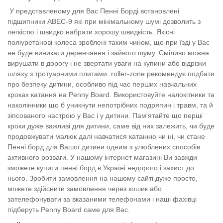
У представленому для Вас Пенні Борді встановлені
підшипники ABEC-9 які при мінімальному шумі дозволить з
легкістю і швидко набрати хорошу швидкість. Якісні
поліуретанові колеса зроблені таким чином, що при їзді у Вас
не буде виникати деренчання і зайвого шуму. Сміливо можна
вирушати в дорогу і не звертати уваги на купини або відрізки
шляху з тротуарними плитами. roller-zone рекомендує подбати
про безпеку дитини, особливо під час перших навчальних
кроках катання на Penny Board. Використовуйте налокітники та
наколінники що б уникнути непотрібних подряпин і травм, та й
зіпсованого настрою у Вас і у дитини. Пам'ятайте що перші
кроки дуже важливі для дитини, саме від них залежить, чи буде
продовжувати малюк далі навчатися катанню чи ні, чи стане
Пенні борд для Вашої дитини одним з улюблених способів
активного розваги. У нашому інтернет магазині Ви завжди
зможете купити пенні борд в Україні недорого і захист до
нього. Зробити замовлення на нашому сайті дуже просто,
можете здійснити замовлення через кошик або
зателефонувати за вказаними телефонами і наші фахівці
підберуть Penny Board саме для Вас.