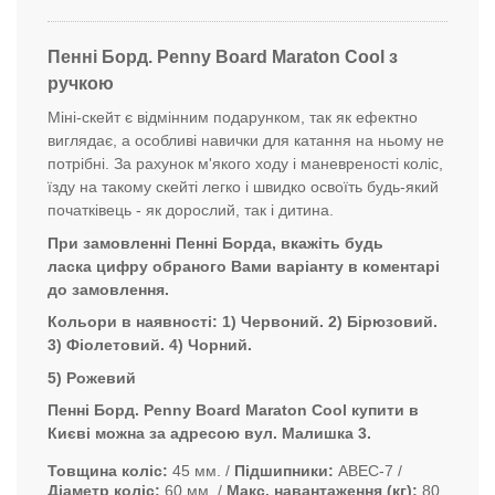
Пенні Борд. Penny Board Maraton Cool з
ручкою
Міні-скейт є відмінним подарунком, так як ефектно
виглядає, а особливі навички для катання на ньому не
потрібні. За рахунок м'якого ходу і маневреності коліс,
їзду на такому скейті легко і швидко освоїть будь-який
початківець - як дорослий, так і дитина.
При замовленні Пенні Борда, вкажіть будь
ласка цифру обраного Вами варіанту в коментарі
до замовлення.
Кольори в наявності: 1) Червоний. 2) Бірюзовий.
3) Фіолетовий. 4) Чорний.
5) Рожевий
Пенні Борд. Penny Board Maraton Cool
купити в
Києві можна за адресою вул. Малишка 3.
Товщина коліс
45 мм.
Підшипники
ABEC-7
Діаметр коліс
60 мм.
Макс. навантаження (кг)
80