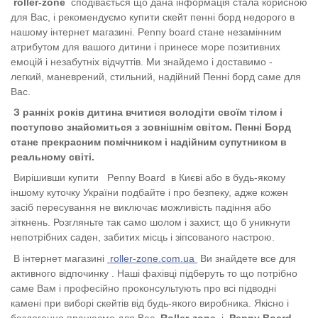
roller-zone
сподівається що дана інформація стала корисною
для Вас, і рекомендуємо купити скейт пенні борд недорого в
нашому інтернет магазині. Penny board стане незамінним
атрибутом для вашого дитини і принесе море позитивних
емоцій і незабутніх відчуттів. Ми знайдемо і доставимо -
легкий, маневрений, стильний, надійний Пенні борд саме для
Вас.
З ранніх років дитина вчитися володіти своїм тілом і
поступово знайомиться з зовнішнім світом. Пенні Борд
стане прекрасним помічником і надійним супутником в
реальному світі.
Вирішивши купити
Penny Board
в Києві або в будь-якому
іншому куточку України подбайте і про безпеку, адже кожен
засіб пересування не виключає можливість падіння або
зіткнень. Розгляньте так само шолом і захист, що б уникнути
непотрібних саден, забитих місць і зіпсованого настрою.
В інтернет магазині
roller-zone.com.ua
Ви знайдете все для
активного відпочинку . Наші фахівці підберуть то що потрібно
саме Вам і професійно проконсультують про всі підводні
камені при виборі скейтів від будь-якого виробника. Якісно і
бездоганно працюємо для Вас
Roller-zone
і
Penny Board
.