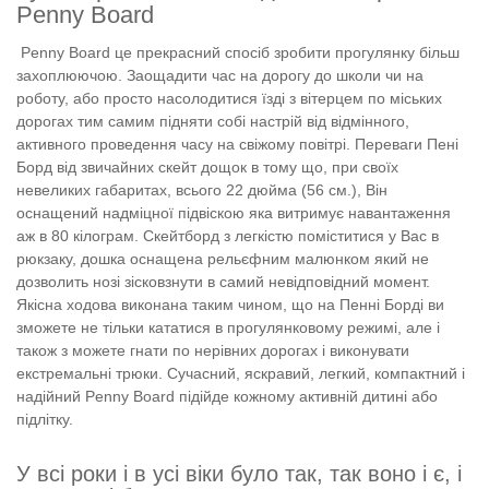
Penny Board
Penny Board це прекрасний спосіб зробити прогулянку більш
захоплюючою. Заощадити час на дорогу до школи чи на
роботу, або просто насолодитися їзді з вітерцем по міських
дорогах тим самим підняти собі настрій від відмінного,
активного проведення часу на свіжому повітрі. Переваги Пені
Борд від звичайних скейт дощок в тому що, при своїх
невеликих габаритах, всього 22 дюйма (56 см.), Він
оснащений надміцної підвіскою яка витримує навантаження
аж в 80 кілограм. Скейтборд з легкістю поміститися у Вас в
рюкзаку, дошка оснащена рельєфним малюнком який не
дозволить нозі зісковзнути в самий невідповідний момент.
Якісна ходова виконана таким чином, що на Пенні Борді ви
зможете не тільки кататися в прогулянковому режимі, але і
також з можете гнати по нерівних дорогах і виконувати
екстремальні трюки. Сучасний, яскравий, легкий, компактний і
надійний
Penny Board підійде кожному активній дитині або
підлітку.
У всі роки і в усі віки було так, так воно і є, і