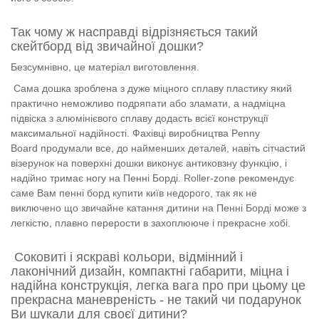
Так чому ж насправді відрізняється такий
скейтборд від звичайної дошки?
Безсумнівно, це матеріал виготовлення.
Сама дошка зроблена з дуже міцного сплаву пластику який
практично неможливо подряпати або зламати, а надміцна
підвіска з алюмінієвого сплаву додасть всієї конструкції
максимальної надійності. Фахівці виробництва
Penny
Board продумали все, до найменших деталей, навіть сітчастий
візерунок на поверхні дошки виконує антиковзну функцію, і
надійно тримає ногу на Пенні Борді. Roller-zone рекомендує
саме Вам пенні борд купити київ недорого, так як не
виключено що звичайне катання дитини на Пенні Борді може з
легкістю, плавно перерости в захоплююче і прекрасне хобі.
Соковиті і яскраві кольори, відмінний і
лаконічний дизайн, компактні габарити, міцна і
надійна конструкція, легка вага про при цьому це
прекрасна маневреність - не такий чи подарунок
Ви шукали для своєї дитини?