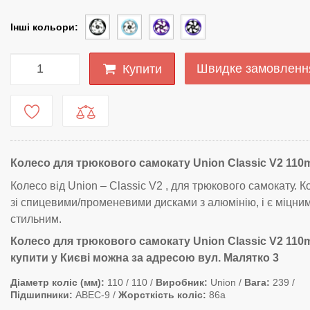
Інші кольори:
Швидке замовленн
Купити
Колесо для трюкового самокату Union Classic V2 11
Колесо від Union – Classic V2 , для трюкового самокату. 
зі спицевими/променевими дисками з алюмінію, і є міцним
стильним.
Колесо для трюкового самокату Union Classic V2 11
купити у Києві можна за адресою вул. Малятко 3
Діаметр коліс (мм)
110 / 110
Виробник
Union
Вага
239
Підшипники
ABEC-9
Жорсткість коліс
86а