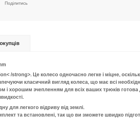
Поділитись
покупців
0mm
on< /strong>. Це колесо одночасно легке і міцне, оскіль
зпечуючи класичний вигляд колеса, що має всі необхідн
м і хорошим зчепленням для всіх ваших трюків готова
швидкості.
дну для легкого відриву від землі.
мплект та встановлені, так що ви зможете швидко підго