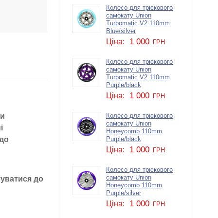
Колесо для трюкового
самокату Union
Turbomatic V2 110mm
Blue/silver
1 000
Ціна:
ГРН
Колесо для трюкового
самокату Union
Turbomatic V2 110mm
Purple/black
1 000
Ціна:
ГРН
ки
Колесо для трюкового
самокату Union
і
Honeycomb 110mm
 до
Purple/black
1 000
Ціна:
ГРН
Колесо для трюкового
самокату Union
туватися до
Honeycomb 110mm
Purple/silver
1 000
Ціна:
ГРН