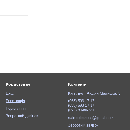
Користувач
Контакти
Вхід
Київ, вул. Андрія Малишка, 3
Реєстрація
(063) 593-17-17
(098) 593-17-17
Порівняння
(093) 80-80-381
Зворотний дзвінок
sale.rollerzone@gmail.com
Зворотній зв'язок