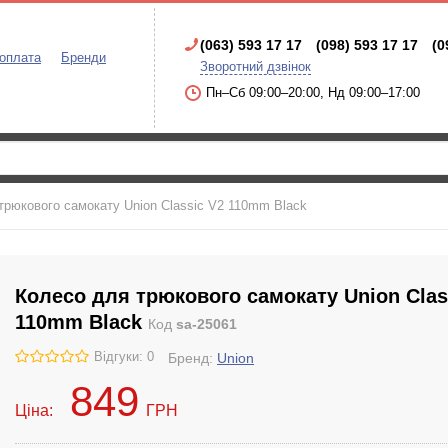
(063) 593 17 17
(098) 593 17 17
(0
 оплата
Бренди
Зворотний дзвінок
Пн–Сб 09:00–20:00, Нд 09:00–17:00
трюкового самокату Union Classic V2 110mm Black
Колесо для трюкового самокату Union Clas
110mm Black
Код
sa-25061
Відгуки: 0
Бренд:
Union
849
Ціна:
ГРН