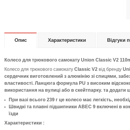
Опис
Характеристики
Відгуки 
Колесо для трюкового самокату Union Classic V2 11
Колесо для трюкового самокату
Classic V2
від бренду
Uni
сердечник виготовлений з алюмінію зі спицями, забе
властивості. Ланцюга формула PU з високим відскоко
використання на вулиці або в скейтпарку. та додати 
При вазі всього 239 г це колесо має легкість, необхі
Швидкі та плавні підшипники ABEC 9 включені в ко
їзди
Характеристики :