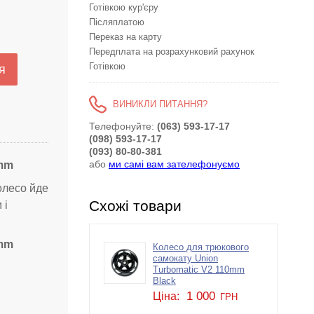
Готівкою кур'єру
Післяплатою
Переказ на карту
Передплата на розрахунковий рахунок
Готівкою
я
ВИНИКЛИ ПИТАННЯ?
Телефонуйте:
(063) 593-17-17
(098) 593-17-17
(093) 80-80-381
або
ми самі вам зателефонуємо
0mm
Колесо йде
Схожі товари
 і
0mm
Колесо для трюкового
самокату Union
Turbomatic V2 110mm
Black
1 000
Ціна:
ГРН