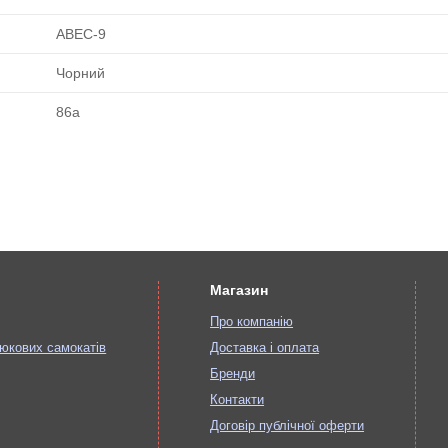
ABEC-9
Чорний
86а
Магазин
Про компанію
юкових самокатів
Доставка і оплата
Бренди
Контакти
Договір публічної оферти