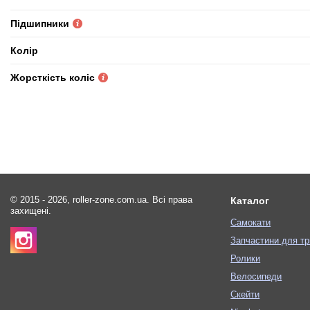
Підшипники
Колір
Жорсткість коліс
© 2015 - 2026, roller-zone.com.ua. Всі права
Каталог
захищені.
Самокати
Запчастини для тр
Ролики
Велосипеди
Скейти