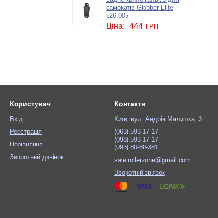
Заднє крило-гальмо для
самокатів Globber Elite
526-005
444
Ціна:
ГРН
Користувач
Контакти
Вхід
Київ, вул. Андрія Малишка, 3
Реєстрація
(063) 593-17-17
(098) 593-17-17
Порівняння
(093) 80-80-381
Зворотний дзвінок
sale.rollerzone@gmail.com
Зворотній зв'язок