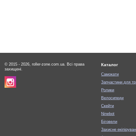
© 2015 - 2026, roller-zone.com.ua. Всі права
Каталог
захищені.
Самокати
Запчастини для тр
Ролики
Велосипеди
Скейти
Ninebot
Біговели
Захисне екіпірува