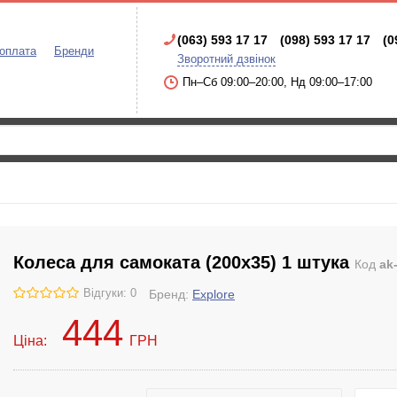
(063) 593 17 17
(098) 593 17 17
(0
 оплата
Бренди
Зворотний дзвінок
Пн–Сб 09:00–20:00, Нд 09:00–17:00
Колеса для самоката (200x35) 1 штука
Код
ak
Відгуки: 0
Бренд:
Explore
444
Ціна:
ГРН