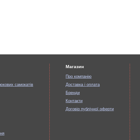
Магазин
Про компанію
юкових самокатів
Доставка і оплата
Бренди
Контакти
Договір публічної оферти
ння