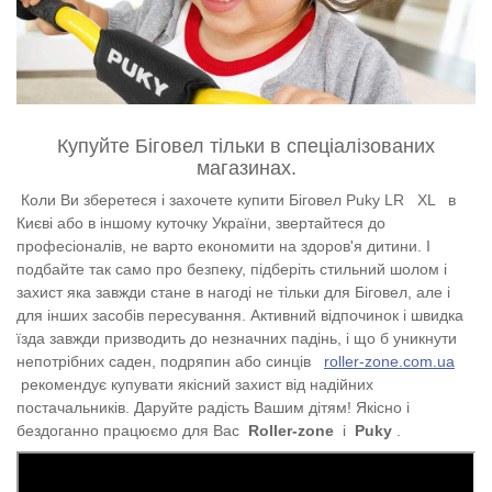
Купуйте Біговел тільки в спеціалізованих
магазинах.
Коли Ви зберетеся і захочете купити Біговел Puky
LR
XL
в
Києві або в іншому куточку України, звертайтеся до
професіоналів, не варто економити на здоров'я дитини. І
подбайте так само про безпеку, підберіть стильний шолом і
захист яка завжди стане в нагоді не тільки для Біговел, але і
для інших засобів пересування. Активний відпочинок і швидка
їзда завжди призводить до незначних падінь, і що б уникнути
непотрібних саден, подряпин або синців
roller-zone.com.ua
рекомендує купувати якісний захист від надійних
постачальників. Даруйте радість Вашим дітям!
Якісно і
бездоганно працюємо для Вас
Roller-zone
і
Puky
.