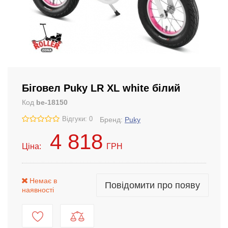
Біговел Puky LR XL white білий
Код
be-18150
Відгуки: 0
Бренд:
Puky
4 818
Ціна:
ГРН
Немає в
Повідомити про появу
наявності