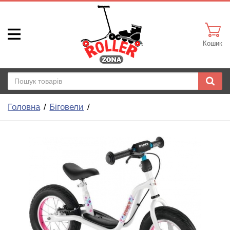
Кошик
Головна
Біговели