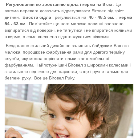
Регулювання по зростанню сідла і керма на 8 см
. Це
вагома перевага дозволить відрегулювати Біговел під зріст
дитини.
Висота сідла
регулюється на
40 - 48.5 см.
,
керма
54 - 63 см.
Пам'ятайте що ноги малюка повинні впевнено
відпиратися від поверхні, не тягнутися і не впиратися коліньми
в кермо, а саме впевнено відштовхуватися ніжками.
Бездоганно стильний дизайн не залишить байдужим Вашого
малюка, порошкове фарбування рами для довгого терміну
служби, яку можна порівняти тільки з автомобільної
фарбуванням. Найпотужніший Біговел з широкими колесами і
зі стильною підніжкою для парковки, є ще і ручне гальмо для
безпеки руху.
Все це Біговел Puky.