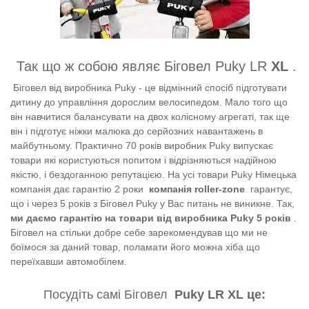
Так що ж собою являє Біговел Puky LR
XL
.
Біговел від виробника Puky - це відмінний спосіб підготувати
дитину до управління дорослим велосипедом. Мало того що
він навчитися балансувати на двох колісному агрегаті, так ще
він і підготує ніжки малюка до серйозних навантажень в
майбутньому. Практично 70 років виробник Puky випускає
товари які користуються попитом і відрізняються надійною
якістю, і бездоганною репутацією. На усі товари Puky Німецька
компанія дає гарантію 2 роки
компанія roller-zone
гарантує,
що і через 5 років з Біговел Puky у Вас питань не виникне. Так,
ми даємо гарантію на товари від виробника Puky 5 років
.
Біговел на стільки добре себе зарекомендував що ми не
боїмося за даний товар, поламати його можна хіба що
переїхавши автомобілем.
Посудіть самі Біговел
Puky LR XL це: