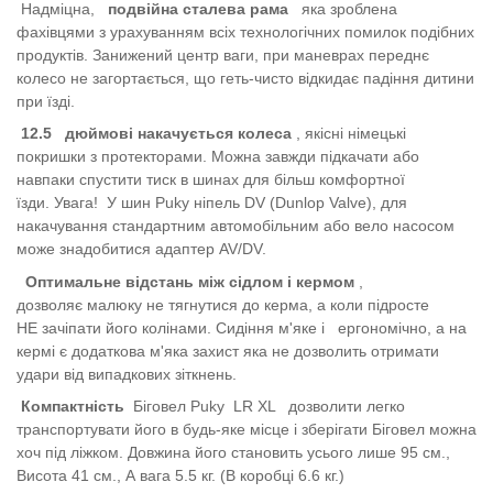
Надміцна,
подвійна сталева рама
яка зроблена
фахівцями з урахуванням всіх технологічних помилок подібних
продуктів. Занижений центр ваги, при маневрах переднє
колесо не загортається, що геть-чисто відкидає падіння дитини
при їзді.
12.5
дюймові накачується колеса
, якісні німецькі
покришки з протекторами. Можна завжди підкачати або
навпаки спустити тиск в шинах для більш комфортної
їзди.
Увага!
У шин Puky ніпель DV (Dunlop Valve), для
накачування стандартним автомобільним або вело насосом
може знадобитися адаптер AV/DV.
Оптимальне відстань між сідлом і кермом
,
дозволяє малюку не тягнутися до керма, а коли підросте
НЕ зачіпати його колінами. Сидіння м'яке і
ергономічно, а на
кермі є додаткова м'яка захист яка не дозволить отримати
удари від випадкових зіткнень.
Компактність
Біговел Puky
LR XL
дозволити легко
транспортувати його в будь-яке місце і зберігати Біговел можна
хоч під ліжком. Довжина його становить усього лише 95 см.,
Висота 41 см., А вага 5.5 кг. (В коробці 6.6 кг.)