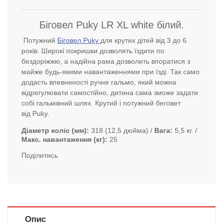
Біговел Puky LR XL white білий.
Потужний
Біговел Puky
для крутих дітей від 3 до 6
років. Широкі покришки дозволять їздити по
бездоріжжю, а надійна рама дозволить впоратися з
майже будь-якими навантаженнями при їзді. Так само
додасть впевненості ручне гальмо, який можна
відрегулювати самостійно, дитина сама зможе задати
собі гальмівний шлях. Крутий і потужний беговет
від Puky.
Діаметр коліс (мм)
318 (12,5 дюйма)
Вага
5,5 кг.
Макс. навантаження (кг)
25
Поділитись
Опис