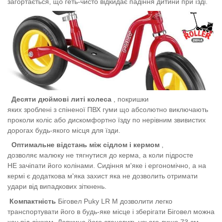
загортається, що геть-чисто відкидає падіння дитини при їзді.
Десяти дюймові литі колеса
, покришки
яких зроблені з спіненої ПВХ гуми що абсолютно виключають
проколи коліс або дискомфортно їзду по нерівним звивистих
дорогах будь-якого місця для їзди.
Оптимальне відстань між сідлом і кермом
,
дозволяє малюку не тягнутися до керма, а коли підросте
НЕ зачіпати його колінами. Сидіння м'яке і
ергономічно, а на
кермі є додаткова м'яка захист яка не дозволить отримати
удари від випадкових зіткнень.
Компактність
Біговел Puky LR M дозволити легко
транспортувати його в будь-яке місце і зберігати Біговел можна
хоч під ліжком. Довжина його становить усього лише 73 см.,