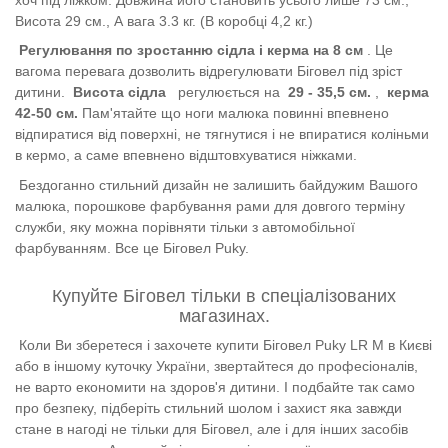
Висота 29 см., А вага 3.3 кг. (В коробці 4,2 ​​кг.)
Регулювання по зростанню сідла і керма на 8 см
. Це
вагома перевага дозволить відрегулювати Біговел під зріст
дитини.
Висота сідла
регулюється на
29 - 35,5 см.
,
керма
42-50 см.
Пам'ятайте що ноги малюка повинні впевнено
відпиратися від поверхні, не тягнутися і не впиратися коліньми
в кермо, а саме впевнено відштовхуватися ніжками.
Бездоганно стильний дизайн не залишить байдужим Вашого
малюка, порошкове фарбування рами для довгого терміну
служби, яку можна порівняти тільки з автомобільної
фарбуванням. Все це Біговел Puky.
Купуйте Біговел тільки в спеціалізованих
магазинах.
Коли Ви зберетеся і захочете купити Біговел Puky LR M в Києві
або в іншому куточку України, звертайтеся до професіоналів,
не варто економити на здоров'я дитини. І подбайте так само
про безпеку, підберіть стильний шолом і захист яка завжди
стане в нагоді не тільки для Біговел, але і для інших засобів