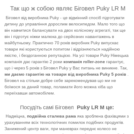
Так що ж собою являє Біговел Puky LR M
Біговел від виробника Puky - це відмінний спосіб підготувати
дитину до управління дорослим велосипедом. Мало того що
він навчитися балансувати на двох колісному агрегаті, так ще
він і підготує ніжки малюка до серйозних навантажень в
майбутньому. Практично 70 років виробник Puky випускає
товари які користуються попитом і відрізняються надійною
якістю, і бездоганною репутацією. На усі товари Puky Німецька
компанія дає гарантію 2 роки
компанія roller-zone
гарантує,
що і через 5 років з Біговел Puky у Вас питань не виникне. Так,
ми даємо гарантію на товари від виробника Puky 5 років
.
Біговел на стільки добре себе зарекомендував що ми не
боїмося за даний товар, поламати його можна хіба що
переїхавши автомобілем.
Посудіть самі Біговел
Puky LR M це:
Надміцна,
подвійна сталева рама
яка зроблена фахівцями з
урахуванням всіх технологічних помилок подібних продуктів.
Занижений центр ваги, при маневрах переднє колесо не