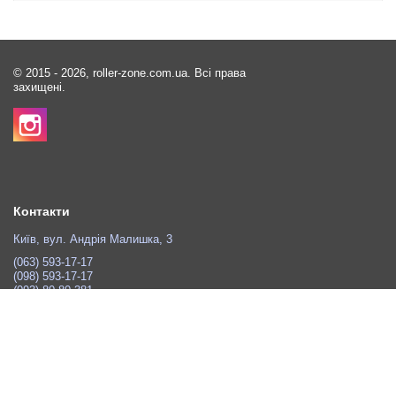
© 2015 - 2026, roller-zone.com.ua. Всі права
захищені.
Контакти
Київ, вул. Андрія Малишка, 3
(063) 593-17-17
(098) 593-17-17
(093) 80-80-381
sale.rollerzone@gmail.com
Зворотній зв'язок