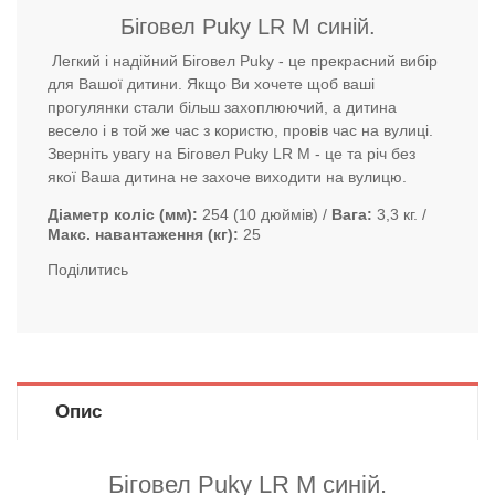
Біговел Puky LR M синій.
Легкий і надійний Біговел Puky - це прекрасний вибір
для Вашої дитини. Якщо Ви хочете щоб ваші
прогулянки стали більш захоплюючий, а дитина
весело і в той же час з користю, провів час на вулиці.
Зверніть увагу на Біговел Puky LR M - це та річ без
якої Ваша дитина не захоче виходити на вулицю.
Діаметр коліс (мм)
254 (10 дюймів)
Вага
3,3 кг.
Макс. навантаження (кг)
25
Поділитись
Опис
Біговел Puky LR M синій.