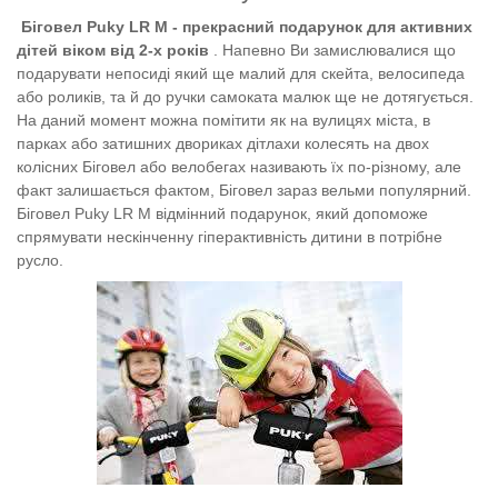
Біговел Puky LR M - прекрасний подарунок для активних
дітей віком від 2-х років
. Напевно Ви замислювалися що
подарувати непосиді який ще малий для скейта, велосипеда
або роликів, та й до ручки самоката малюк ще не дотягується.
На даний момент можна помітити як на вулицях міста, в
парках або затишних двориках дітлахи колесять на двох
колісних Біговел або велобегах називають їх по-різному, але
факт залишається фактом, Біговел зараз вельми популярний.
Біговел
Puky LR M відмінний подарунок, який допоможе
спрямувати нескінченну гіперактивність дитини в потрібне
русло.