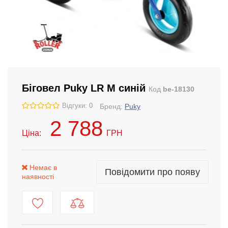
Біговел Puky LR M синій
Код
be-18130
Відгуки: 0
Бренд:
Puky
2 788
Ціна:
ГРН
Немає в
Повідомити про появу
наявності