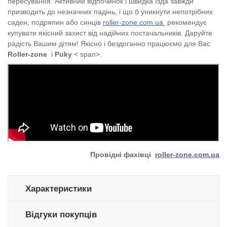
пересування. Активний відпочинок і швидка їзда завжди
призводить до незначних падінь, і що б уникнути непотрібних
саден, подряпин або синців
roller-zone.com.ua
рекомендує
купувати якісний захист від надійних постачальників. Даруйте
радість Вашим дітям!
Якісно і бездоганно працюємо для Вас
Roller-zone
і
Puky
< span>.
Провідні фахівці
roller-zone.com.ua
Характеристики
Відгуки покупців