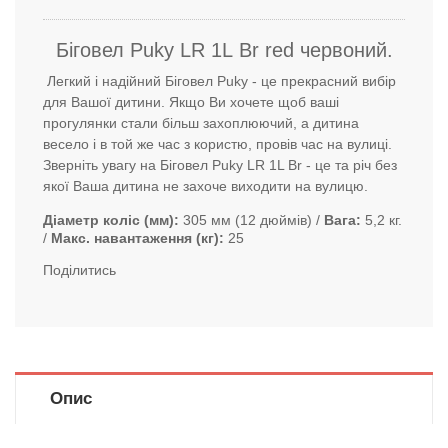
Біговел Puky LR 1L Br
red червоний
.
Легкий і надійний Біговел Puky - це прекрасний вибір
для Вашої дитини. Якщо Ви хочете щоб ваші
прогулянки стали більш захоплюючий, а дитина
весело і в той же час з користю, провів час на вулиці.
Зверніть увагу на Біговел Puky LR 1L Br - це та річ без
якої Ваша дитина не захоче виходити на вулицю.
Діаметр коліс (мм)
305 мм (12 дюймів)
Вага
5,2 кг.
Макс. навантаження (кг)
25
Поділитись
Опис