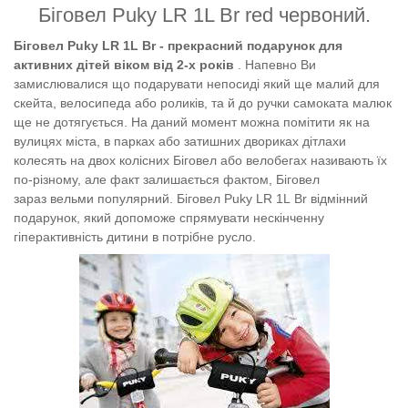
Біговел Puky LR 1L Br
red червоний
.
Біговел Puky LR 1L Br - прекрасний подарунок для
активних дітей віком від 2-х років
. Напевно Ви
замислювалися що подарувати непосиді який ще малий для
скейта, велосипеда або роликів, та й до ручки самоката малюк
ще не дотягується. На даний момент можна помітити як на
вулицях міста, в парках або затишних двориках дітлахи
колесять на двох колісних Біговел або велобегах називають їх
по-різному, але факт залишається фактом, Біговел
зараз вельми популярний. Біговел
Puky LR 1L Br відмінний
подарунок, який допоможе спрямувати нескінченну
гіперактивність дитини в потрібне русло.