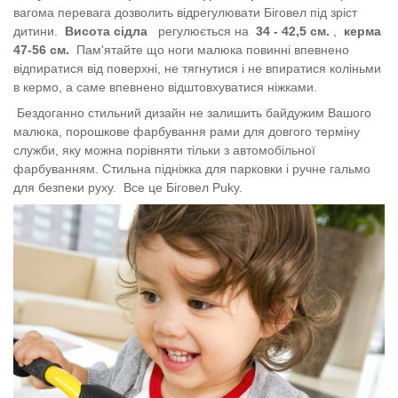
вагома перевага дозволить відрегулювати Біговел під зріст
дитини.
Висота сідла
регулюється на
34 - 42,5 см.
,
керма
47-56 см.
Пам'ятайте що ноги малюка повинні впевнено
відпиратися від поверхні, не тягнутися і не впиратися коліньми
в кермо, а саме впевнено відштовхуватися ніжками.
Бездоганно стильний дизайн не залишить байдужим Вашого
малюка, порошкове фарбування рами для довгого терміну
служби, яку можна порівняти тільки з автомобільної
фарбуванням. Стильна підніжка для парковки і ручне гальмо
для безпеки руху.
Все це Біговел Puky.