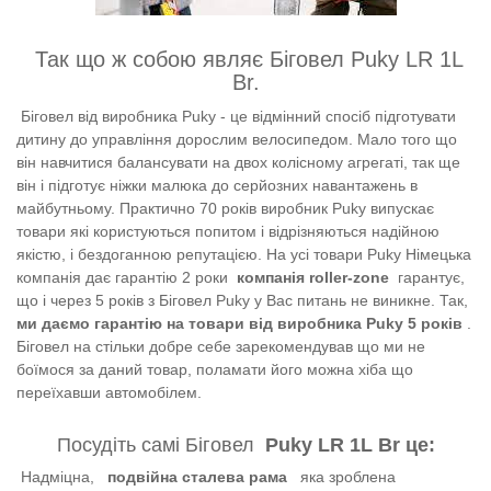
Так що ж собою являє Біговел Puky LR 1L
Br.
Біговел від виробника Puky - це відмінний спосіб підготувати
дитину до управління дорослим велосипедом. Мало того що
він навчитися балансувати на двох колісному агрегаті, так ще
він і підготує ніжки малюка до серйозних навантажень в
майбутньому. Практично 70 років виробник Puky випускає
товари які користуються попитом і відрізняються надійною
якістю, і бездоганною репутацією. На усі товари Puky Німецька
компанія дає гарантію 2 роки
компанія roller-zone
гарантує,
що і через 5 років з Біговел Puky у Вас питань не виникне. Так,
ми даємо гарантію на товари від виробника Puky 5 років
.
Біговел на стільки добре себе зарекомендував що ми не
боїмося за даний товар, поламати його можна хіба що
переїхавши автомобілем.
Посудіть самі Біговел
Puky LR 1L Br це:
Надміцна,
подвійна сталева рама
яка зроблена