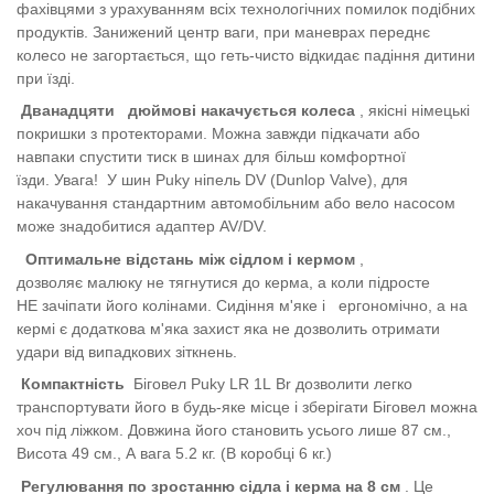
фахівцями з урахуванням всіх технологічних помилок подібних
продуктів. Занижений центр ваги, при маневрах переднє
колесо не загортається, що геть-чисто відкидає падіння дитини
при їзді.
Дванадцяти
дюймові накачується колеса
, якісні німецькі
покришки з протекторами. Можна завжди підкачати або
навпаки спустити тиск в шинах для більш комфортної
їзди.
Увага!
У шин Puky ніпель DV (Dunlop Valve), для
накачування стандартним автомобільним або вело насосом
може знадобитися адаптер AV/DV.
Оптимальне відстань між сідлом і кермом
,
дозволяє малюку не тягнутися до керма, а коли підросте
НЕ зачіпати його колінами. Сидіння м'яке і
ергономічно, а на
кермі є додаткова м'яка захист яка не дозволить отримати
удари від випадкових зіткнень.
Компактність
Біговел Puky LR 1L Br дозволити легко
транспортувати його в будь-яке місце і зберігати Біговел можна
хоч під ліжком. Довжина його становить усього лише 87 см.,
Висота 49 см., А вага 5.2 кг. (В коробці 6 кг.)
Регулювання по зростанню сідла і керма на 8 см
. Це