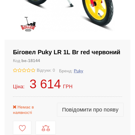
Біговел Puky LR 1L Br red червоний
Код
be-18144
Відгуки: 0
Бренд:
Puky
3 614
Ціна:
ГРН
Немає в
Повідомити про появу
наявності