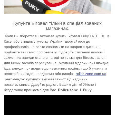
Купуйте Біговел тільки в спеціалізованих
магазинах.
Коли Ви зберетеся і захочете купити Біговел Puky LR 1L Br
в
Києві або в іншому куточку України, звертайтеся до
професіоналів, не варто економити на здоров'я дитини. І
подбайте так само про безпеку, підберіть стильний шолом і
захист яка завжди стане в нагоді не тільки для Біговел, але і
для інших засобів пересування. Активний відпочинок і швидка
їзда завжди призводить до незначних падінь, і що б уникнути
непотрібних саден, подряпин або синців
roller-zone.com.ua
рекомендує купувати якісний захист від надійних
постачальників. Даруйте радість Вашим дітям!
Якісно і
бездоганно працюємо для Вас
Roller-zone
і
Puky
.