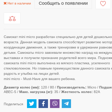
Сообщить о появлении
Нет в наличии
Самокат mini micro разработан специально для детей дошкольно
возраста. Данная модель самоката способствует развитию мотор
координации движения, а также тренировке в удержании равнов
детьми. Самокаты micro завоевали множество наград на между
выставках и получили признание родителей всего мира. Поднож
самоката mini micro выполнена из мягкого пластика, усиленного
стекловолокном. Но главным преимуществом данного самоката 
радость и улыбка на лицах детей.
mini micro - Must-Have для вашего ребенка.
Диаметр колес (мм)
120 / 80
Производитель
Micro
Подши
ABEC-5
Макс. нагрузка (кг)
35
Жесткость колес
82А
Поделиться