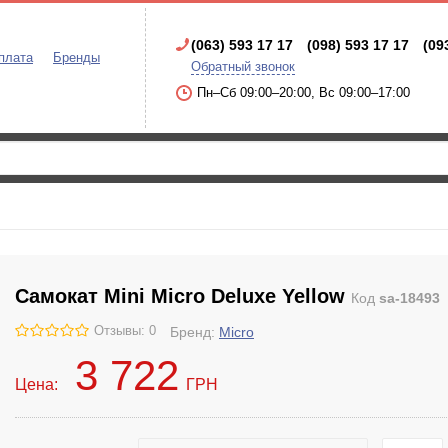
(063) 593 17 17
(098) 593 17 17
(09
плата
Бренды
Обратный звонок
Пн–Сб 09:00–20:00, Вс 09:00–17:00
Самокат Mini Micro Deluxe Yellow
Код
sa-18493
Отзывы: 0
Бренд:
Micro
3 722
Цена:
ГРН