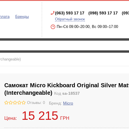
(063) 593 17 17
(098) 593 17 17
(09
плата
Бренды
Обратный звонок
Пн–Сб 09:00–20:00, Вс 09:00–17:00
erchangeable)
Самокат Micro Kickboard Original Silver Mat
(Interchangeable)
Код
sa-18537
Отзывы: 0
Бренд:
Micro
15 215
Цена:
ГРН