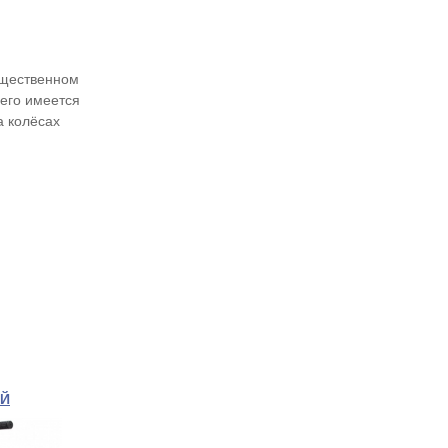
общественном
его имеется
а колёсах
Й