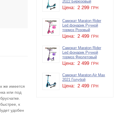
2022 Бирюзовый
2 299
Цена:
ГРН
Самокат Maraton Rider
Led фонарик Ручной
тормоз Розовый
2 499
Цена:
ГРН
Самокат Maraton Rider
Led фонарик Ручной
тормоз Фиолетовый
2 499
Цена:
ГРН
Самокат Maraton Air Max
2021 Голубой
2 499
Цена:
ак же имеется
ГРН
нка или под
брусчатке.
быстрее, к
будет удобен