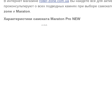
В интернет магазине
roller-zone.com.ua
Вы найдете все для акти
проконсультируют о всех подводных камнях при выборе самокат
zone
и
Maraton
.
Характеристики с
амоката Maraton Pro NEW
•грузоподъемность до 100 кг;
•амортизация на переднем колесе;
•прорезиненные ручки;
•фиксатор ручек (чтоб не дребежали)
•в колесах установлен подшипник ABEC-9.
•100% алюминиевая рама высокой прочности;
•платформа: 36 см * 13 см;
•длина всего самоката 98 см;
•регулируемая высота руля : мин высота от подножки 70 см, от
пола 78 см; макс высота от подножки 95 см, от пола 103 см;
•легкая система складывания;
•колеса литые, полиуретановые, жесткостью 82А;
•размер колеса: 200 мм * 30 мм;
•платформа имеет антискользящее покрытие в виде рисунка;
•подножка;
•ремень для переноски;
•вес в коробке - 6 кг