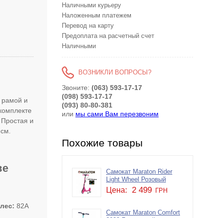
Наличными курьеру
Наложенным платежем
Перевод на карту
Предоплата на расчетный счет
Наличными
ВОЗНИКЛИ ВОПРОСЫ?
Звоните:
(063) 593-17-17
(098) 593-17-17
 рамой и
(093) 80-80-381
комплекте
или
мы сами Вам перезвоним
 Простая и
 см.
Похожие товары
ве
Самокат Maraton Rider
Light Wheel Розовый
2 499
Цена:
ГРН
олес
82А
Самокат Maraton Comfort