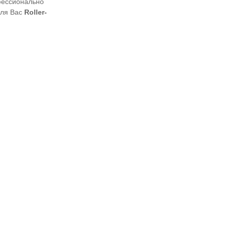
фессионально
для Вас
Roller-