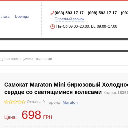
(063) 593 17 17
(098) 593 17 17
(09
плата
Бренды
Обратный звонок
Пн–Сб 09:00–20:00, Вс 09:00–17:00
дце со светящимися колесами
Самокат Maraton Mini бирюзовый Холодно
сердце со светящимися колесами
Код
sa-1836
Отзывы: 0
Бренд:
Maraton
698
Цена:
ГРН