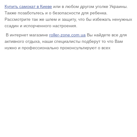
Купить самокат в Киеве
или в любом другом уголке Украины.
Также позаботьтесь и о безопасности для ребенка.
Рассмотрите так же шлем и защиту, что бы избежать ненужных
ссадин и испорченного настроения.
В интернет магазине
roller-zone.com.ua
Вы найдете все для
активного отдыха, наши специалисты подберут то что Вам
нужно и профессионально проконсультируют о всех
подводных камнях при выборе самокатов от любого
производителя. Качественно и безупречно работаем для
Вас
Roller-zone
.
Ведущие специалисты
roller-zone.com.ua
Характеристики