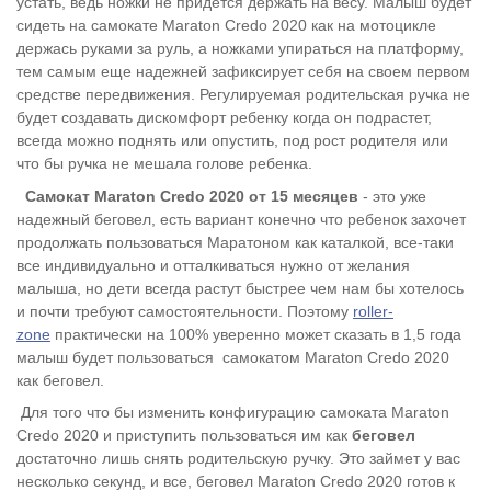
устать, ведь ножки не придется держать на весу. Малыш будет
сидеть на самокате Maraton Credo 2020 как на мотоцикле
держась руками за руль, а ножками упираться на платформу,
тем самым еще надежней зафиксирует себя на своем первом
средстве передвижения. Регулируемая родительская ручка не
будет создавать дискомфорт ребенку когда он подрастет,
всегда можно поднять или опустить, под рост родителя или
что бы ручка не мешала голове ребенка.
Самокат Maraton Credo 2020 от 15 месяцев
- это уже
надежный беговел, есть вариант конечно что ребенок захочет
продолжать пользоваться Маратоном как каталкой, все-таки
все индивидуально и отталкиваться нужно от желания
малыша, но дети всегда растут быстрее чем нам бы хотелось
и почти требуют самостоятельности. Поэтому
roller-
zone
практически на 100% уверенно может сказать в 1,5 года
малыш будет пользоваться самокатом Maraton Credo 2020
как беговел.
Для того что бы изменить конфигурацию самоката Maraton
Credo 2020 и приступить пользоваться им как
беговел
достаточно лишь снять родительскую ручку. Это займет у вас
несколько секунд, и все, беговел Maraton Credo 2020 готов к