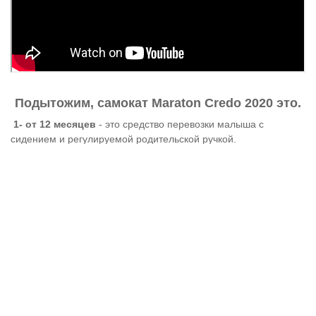
Подытожим, самокат Maraton Credo 2020 это.
1- от 12 месяцев
- это средство перевозки малыша с
сидением и регулируемой родительской ручкой.
2- от 15
месяцев -
это надежный беговел который подготовит
малыша к нагрузкам на ножки что бы кататься на самокате или
велосипеде.
3- от 24
месяцев -
это самокат к которому, малышу не нужно
тянуться ручками до руля.
4- от
36
месяцев -
это самокат который позволит
использовать его вплоть до Шести лет.
Подарите ребенку радость активного времяпровождения с
самокатом Maraton Credo 2020. Поверьте это прекрасный
подарок для малыша в любом возрасте.