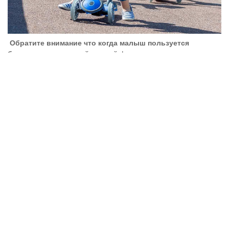
Обратите внимание что когда малыш пользуется
беговелом
, он в легкой игровой форме тренирует ножки и
готовит их к более серьезным нагрузкам в будущем, и так же
оттачивает координацию движения и равновесие всего тела.
Детям которые изучили управление беговелом намного проще
учиться кататься на велосипеде, это факт.
GLOBBER EVO 4 in
1 как беговел со светящими колесами зарекомендовал себя
как надежный и простой в использовании, ребенок не захочет
с ним расставаться ни на минуту.