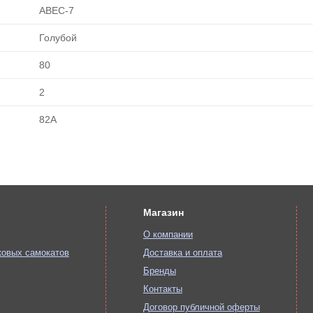
ABEC-7
Голубой
80
2
82А
Магазин
О компании
ковых самокатов
Доставка и оплата
Бренды
Контакты
Договор публичной оферты