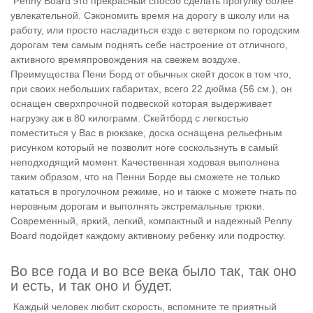
Penny Board это прекрасный способ сделать прогулку более
увлекательной. Сэкономить время на дорогу в школу или на
работу, или просто насладиться езде с ветерком по городским
дорогам тем самым поднять себе настроение от отличного,
активного времяпровождения на свежем воздухе.
Преимущества Пени Борд от обычных скейт досок в том что,
при своих небольших габаритах, всего 22 дюйма (56 см.), он
оснащен сверхпрочной подвеской которая выдерживает
нагрузку аж в 80 килограмм. Скейтборд с легкостью
поместиться у Вас в рюкзаке, доска оснащена рельефным
рисунком который не позволит ноге соскользнуть в самый
неподходящий момент. Качественная ходовая выполнена
таким образом, что на Пенни Борде вы сможете не только
кататься в прогулочном режиме, но и также с можете гнать по
неровным дорогам и выполнять экстремальные трюки.
Современный, яркий, легкий, компактный и надежный
Penny
Board подойдет каждому активному ребенку или подростку.
Во все года и во все века было так, так оно
и есть, и так оно и будет.
Каждый человек любит скорость, вспомните те приятный