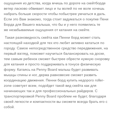
ощущения из детства, когда мчишь по дороге на скейтборде
ветер ласково обвивает лицо и ты волей по не воле хочешь
набрать больше скорости чтобы побыстрее умчаться в даль.
Если это Вам знакомо, тогда стоит задуматься о покупке Пени
Борда для Вашего малыша, что бы и у него появились те
же незабываемые ощущения от катания на скейте.
Такая разновидность скейта как Пенни борд
может стать
настоящей находкой
для тех кто любит активно кататься по
городу. Самое непосредственное
средство передвижения, на
первый взгляд,
поможет научиться балансировать на доске,
тем самым ребенок сможет быстрее обрести нужную сноровку
для катания и просто поддерживать в тонусе физическую
форму. Катаясь на Penny Board малыш будет развивать
мышцы спины и ног, держа равновесие сможет развить
координацию движения. Пенни борд купить недорого roller-
zone советует всем, подойдет такой вид скейта как для
начинающих так и для профессиональных райдеров. С
транспортировкой Penny Board проблем не будет, благодаря
своей легкости и компактности вы сможете всегда брать его с
собой.