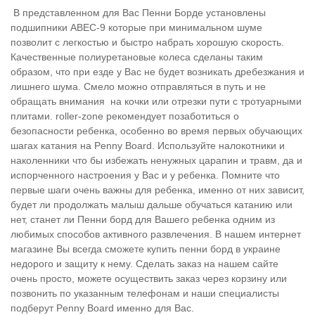
В представленном для Вас Пенни Борде установлены
подшипники ABEC-9 которые при минимальном шуме
позволит с легкостью и быстро набрать хорошую скорость.
Качественные полиуретановые колеса сделаны таким
образом, что при езде у Вас не будет возникать дребезжания и
лишнего шума. Смело можно отправляться в путь и не
обращать внимания на кочки или отрезки пути с тротуарными
плитами. roller-zone рекомендует позаботиться о
безопасности ребенка, особенно во время первых обучающих
шагах катания на Penny Board. Используйте налокотники и
наколенники что бы избежать ненужных царапин и травм, да и
испорченного настроения у Вас и у ребенка. Помните что
первые шаги очень важны для ребенка, именно от них зависит,
будет ли продолжать малыш дальше обучаться катанию или
нет, станет ли Пенни борд для Вашего ребенка одним из
любимых способов активного развлечения. В нашем интернет
магазине Вы всегда сможете купить пенни борд в украине
недорого и защиту к нему. Сделать заказ на нашем сайте
очень просто, можете осуществить заказ через корзину или
позвонить по указанным телефонам и наши специалисты
подберут Penny Board именно для Вас.