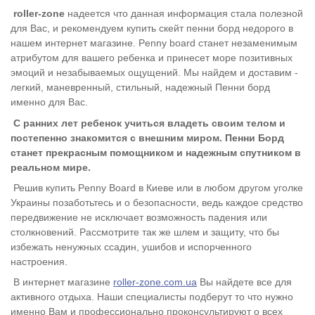
roller-zone
надеется что данная информация стала полезной
для Вас, и рекомендуем купить скейт пенни борд недорого в
нашем интернет магазине. Penny board станет незаменимым
атрибутом для вашего ребенка и принесет море позитивных
эмоций и незабываемых ощущений. Мы найдем и доставим -
легкий, маневренный, стильный, надежный Пенни борд
именно для Вас.
С ранних лет ребенок учиться владеть своим телом и
постепенно знакомится с внешним миром. Пенни Борд
станет прекрасным помощником и надежным спутником в
реальном мире.
Решив купить
Penny Board
в Киеве или в любом другом уголке
Украины позаботьтесь и о безопасности, ведь каждое средство
передвижение не исключает возможность падения или
столкновений. Рассмотрите так же шлем и защиту, что бы
избежать ненужных ссадин, ушибов и испорченного
настроения.
В интернет магазине
roller-zone.com.ua
Вы найдете все для
активного отдыха. Наши специалисты подберут то что нужно
именно Вам и профессионально проконсультируют о всех