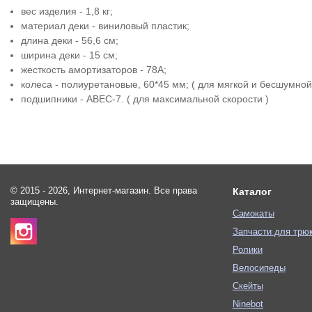
вес изделия - 1,8 кг;
материал деки - виниловый пластик;
длина деки - 56,6 см;
ширина деки - 15 см;
жесткость амортизаторов - 78А;
колеса - полиуретановые, 60*45 мм; ( для мягкой и бесшумной
подшипники - ABEC-7. ( для максимальной скорости )
© 2015 - 2026, Интернет-магазин. Все права
Каталог
защищены.
Самокаты
Запчасти для трю
Ролики
Велосипеды
Скейты
Ninebot