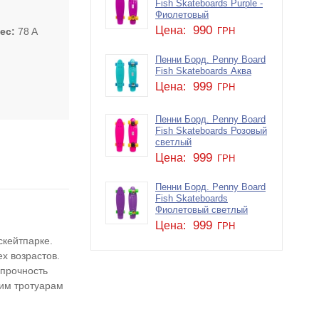
Fish Skateboards Purple -
Фиолетовый
990
Цена:
ес
78 A
ГРН
Пенни Борд. Penny Board
Fish Skateboards Аква
999
Цена:
ГРН
Пенни Борд. Penny Board
Fish Skateboards Розовый
светлый
999
Цена:
ГРН
Пенни Борд. Penny Board
Fish Skateboards
Фиолетовый светлый
999
Цена:
ГРН
скейтпарке.
х возрастов.
 прочность
ким тротуарам