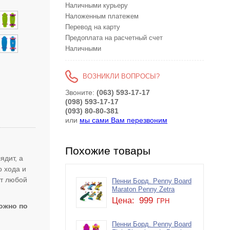
Наличными курьеру
Наложенным платежем
Перевод на карту
Предоплата на расчетный счет
Наличными
ВОЗНИКЛИ ВОПРОСЫ?
Звоните:
(063) 593-17-17
(098) 593-17-17
(093) 80-80-381
или
мы сами Вам перезвоним
Похожие товары
ядит, а
о хода и
ит любой
Пенни Борд. Penny Board
Maraton Penny Zetra
999
Цена:
ГРН
ожно по
Пенни Борд. Penny Board