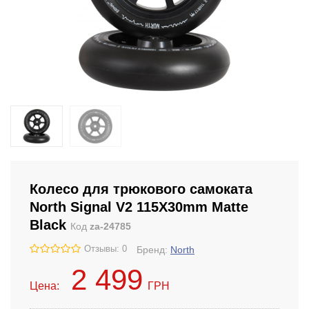
Колесо для трюкового самоката
North Signal V2 115Х30mm Matte
Black
Код
za-24785
Отзывы: 0
Бренд:
North
2 499
Цена:
ГРН