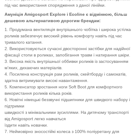
під час використання спорядження з даної лінійки.
Амуніція Amigosport Explore і Ecoline є відмінною, більш
дешевою альтернативою дорогим брендам:
1. Продумана вентиляція внутрішнього чобітка і широка устілка
роликів забезпечує високий рівень комфорту навіть під час
тривалого катання.
2. Використовуються сучасні двосторонні застібки для надійної
фіксації стопи в роликах, запобігання травм і натирання шкіри.
3. Висока якість внутрішньої оббивки роликів із застосуванням
м'яких, дихаючих матеріалів.
4. Посилена конструкція рам роликів, скейтборду і самокатів,
здатна витримувати високі навантаження.
5. Компенсатор зростання ноги Soft Boot для комфортного
використання роликів кілька років.
6. Новітні німецькі беззвучні підшипники для швидкого набору і
підтримки
швидкості з мінімальними зусиллями. На дитячому транспорті
від Amigosport легко навчаться
їздити навіть новачки.
7. Неймовірно зносостійкі колеса з 100% поліуретану для