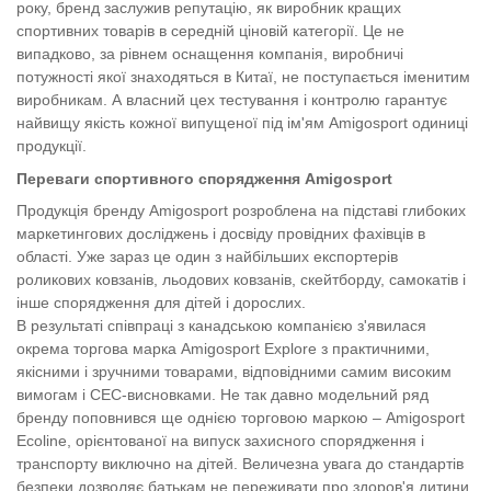
року, бренд заслужив репутацію, як виробник кращих
спортивних товарів в середній ціновій категорії. Це не
випадково, за рівнем оснащення компанія, виробничі
потужності якої знаходяться в Китаї, не поступається іменитим
виробникам. А власний цех тестування і контролю гарантує
найвищу якість кожної випущеної під ім'ям Amigosport одиниці
продукції.
Переваги спортивного спорядження Amigosport
Продукція бренду Amigosport розроблена на підставі глибоких
маркетингових досліджень і досвіду провідних фахівців в
області. Уже зараз це один з найбільших експортерів
роликових ковзанів, льодових ковзанів, скейтборду, самокатів і
інше спорядження для дітей і дорослих.
В результаті співпраці з канадською компанією з'явилася
окрема торгова марка Amigosport Explore з практичними,
якісними і зручними товарами, відповідними самим високим
вимогам і СЕС-висновками. Не так давно модельний ряд
бренду поповнився ще однією торговою маркою – Amigosport
Ecoline, орієнтованої на випуск захисного спорядження і
транспорту виключно на дітей. Величезна увага до стандартів
безпеки дозволяє батькам не переживати про здоров'я дитини